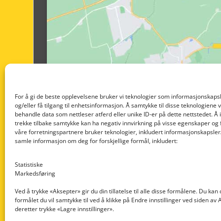
For å gi de beste opplevelsene bruker vi teknologier som informasjonskapsl
og/eller få tilgang til enhetsinformasjon. Å samtykke til disse teknologiene vil
behandle data som nettleser atferd eller unike ID-er på dette nettstedet. Å 
trekke tilbake samtykke kan ha negativ innvirkning på visse egenskaper og 
våre forretningspartnere bruker teknologier, inkludert informasjonskapsler/
samle informasjon om deg for forskjellige formål, inkludert:
Statistiske
Markedsføring
Ved å trykke «Aksepter» gir du din tillatelse til alle disse formålene. Du kan
formålet du vil samtykke til ved å klikke på Endre innstillinger ved siden av
Nedre Nøttveit 60, 5238 Rådal
deretter trykke «Lagre innstillinger».