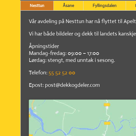
Nesttun
Åsane
Fyllingsdalen
Vår avdeling på Nesttun har nå flyttet til Apel
Vi har både bildeler og dekk til landets kanskje
Åpningstider
Mandag-fredag: 09:00 – 17:00
Lørdag: stengt, med unntak i sesong.
Telefon:
55 52 52 00
Epost: post@dekkogdeler.com