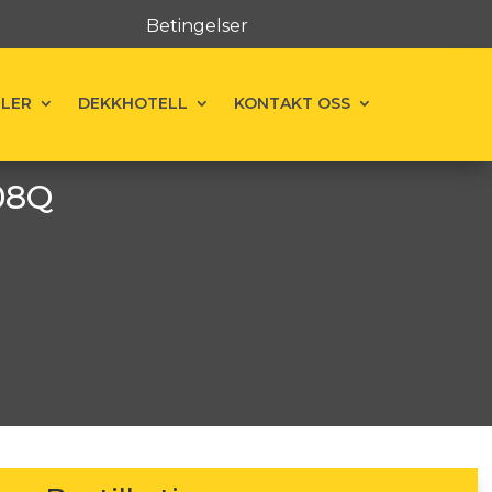
Betingelser
ELER
DEKKHOTELL
KONTAKT OSS
108Q