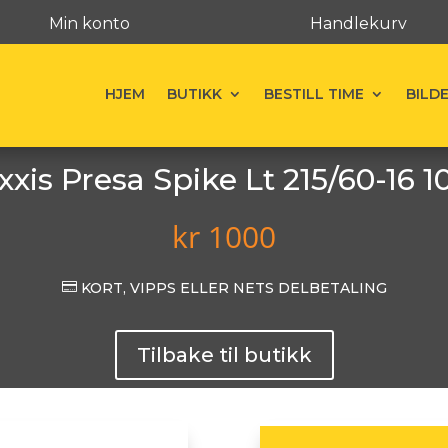
Min konto
Handlekurv
HJEM
BUTIKK
BESTILL TIME
BILD
xis Presa Spike Lt 215/60-16 
kr
1000

KORT, VIPPS ELLER NETS DELBETALING
Tilbake til butikk