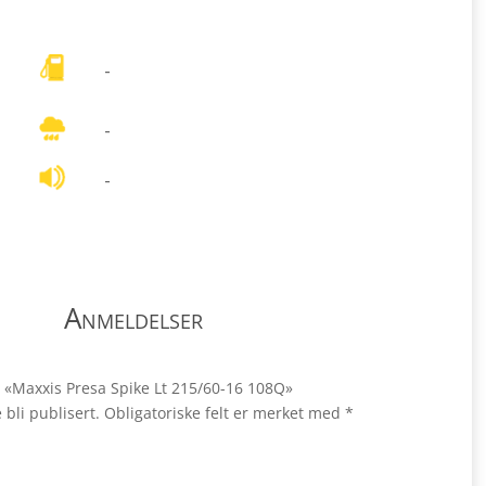
-
-
-
Anmeldelser
le «Maxxis Presa Spike Lt 215/60-16 108Q»
 bli publisert.
Obligatoriske felt er merket med
*