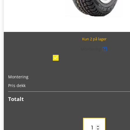
Kun 2 på lager
Montering
?
Montering/balansering på bil
(kr 375
Montering
Pris dekk
Totalt
Maxxis
Presa