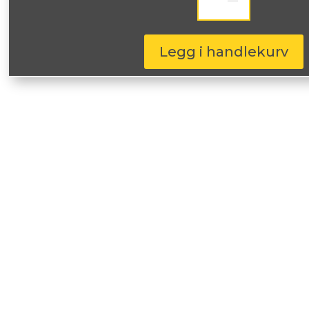
Spike
Lt
215/60-
16
Legg i handlekurv
108Q
antall