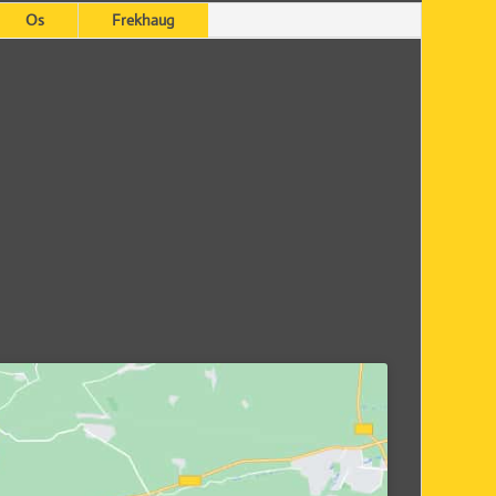
Os
Frekhaug