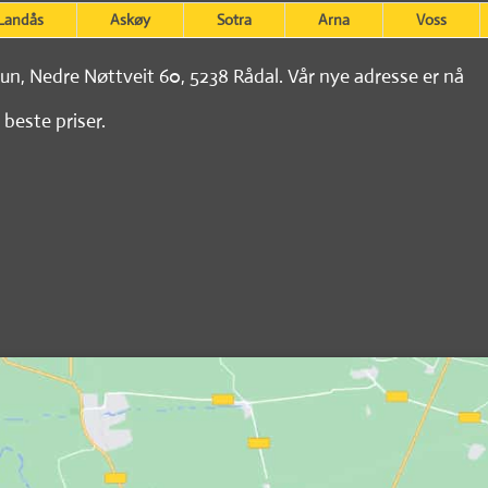
Landås
Askøy
Sotra
Arna
Voss
tun, Nedre Nøttveit 60, 5238 Rådal. Vår nye adresse er nå
 beste priser.