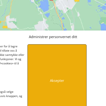
Administrer personvernet ditt
er for å lagre
 tillate oss å
ikke samtykke eller
funksjoner. Vi og
«cookies» til å
Aksepter
INFORMASJON
 også velge
 Avvis knappen, og
Kontakt oss
Endre time