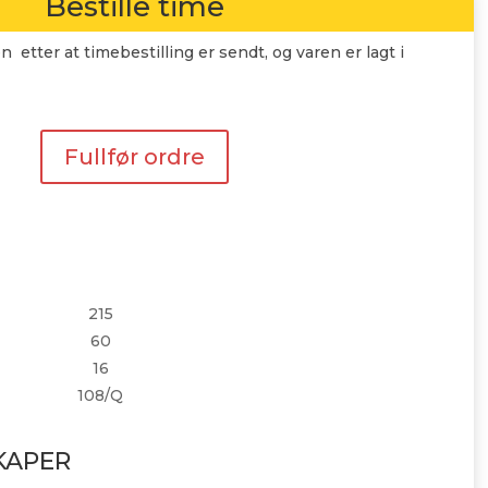
Bestille time
n etter at timebestilling er sendt, og varen er lagt i
Fullfør ordre
215
60
16
108/Q
KAPER