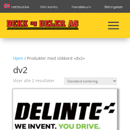
nettbutikk
Min konto
Handlekurv
Betingelser
Hjem
/ Produkter med stikkord «dv2»
dv2
Viser alle 2 resultater