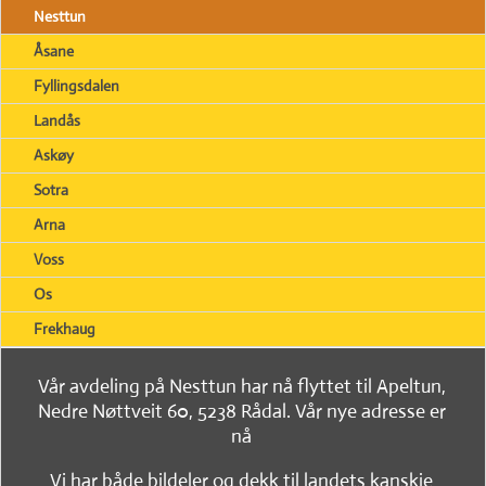
Nesttun
Åsane
Fyllingsdalen
Landås
Askøy
Sotra
Arna
Voss
Os
Frekhaug
Vår avdeling på Nesttun har nå flyttet til Apeltun,
Nedre Nøttveit 60, 5238 Rådal. Vår nye adresse er
nå
Vi har både bildeler og dekk til landets kanskje