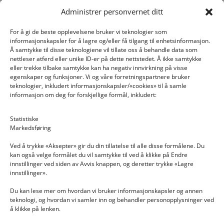
Administrer personvernet ditt
For å gi de beste opplevelsene bruker vi teknologier som
informasjonskapsler for å lagre og/eller få tilgang til enhetsinformasjon.
Å samtykke til disse teknologiene vil tillate oss å behandle data som
nettleser atferd eller unike ID-er på dette nettstedet. Å ikke samtykke
eller trekke tilbake samtykke kan ha negativ innvirkning på visse
egenskaper og funksjoner. Vi og våre forretningspartnere bruker
teknologier, inkludert informasjonskapsler/«cookies» til å samle
informasjon om deg for forskjellige formål, inkludert:
Email: post@dekkogdeler.nextlogixs.com
Statistiske
Markedsføring
Org. nr: 817188222
Ved å trykke «Aksepter» gir du din tillatelse til alle disse formålene. Du
kan også velge formålet du vil samtykke til ved å klikke på Endre
innstillinger ved siden av Avvis knappen, og deretter trykke «Lagre
innstillinger».
Du kan lese mer om hvordan vi bruker informasjonskapsler og annen
INFORMASJON
teknologi, og hvordan vi samler inn og behandler personopplysninger ved
å klikke på lenken.
Kontakt oss