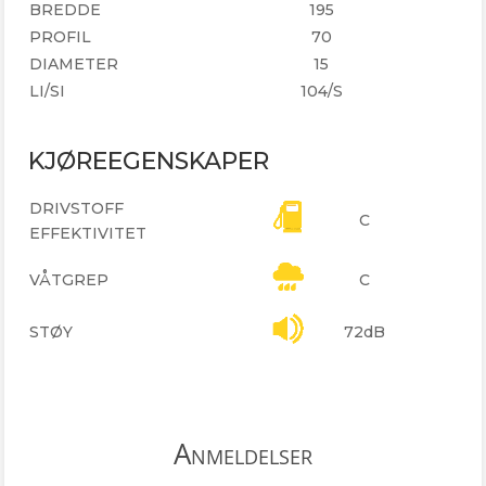
BREDDE
195
PROFIL
70
DIAMETER
15
LI/SI
104/S
KJØREEGENSKAPER
DRIVSTOFF
C
EFFEKTIVITET
VÅTGREP
C
STØY
72dB
Anmeldelser