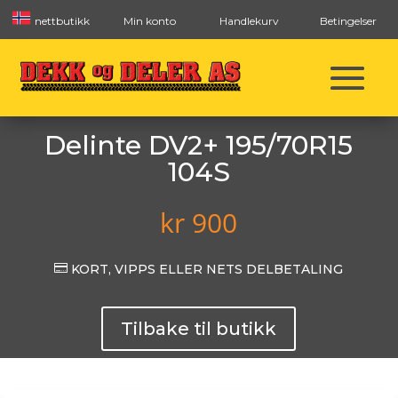
nettbutikk
Min konto
Handlekurv
Betingelser
Delinte DV2+ 195/70R15
104S
kr
900

KORT, VIPPS ELLER NETS DELBETALING
Tilbake til butikk