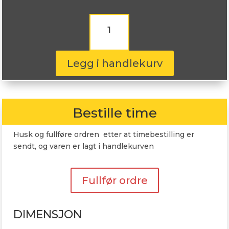
Delinte
DV2+
195/70R15
104S
antall
Legg i handlekurv
Bestille time
Husk og fullføre ordren etter at timebestilling er
sendt, og varen er lagt i handlekurven
Fullfør ordre
DIMENSJON