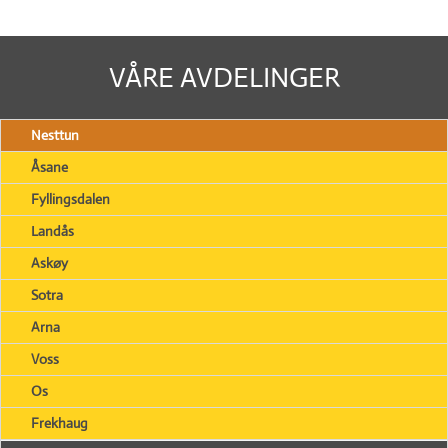
VÅRE AVDELINGER
Nesttun
Åsane
Fyllingsdalen
Landås
Askøy
Sotra
Arna
Voss
Os
Frekhaug