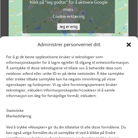
Klikk på "Jeg godtar" for å aktivere Google
maps
Cookie-erklæring
Jeg er enig
Administrer personvernet ditt
For å gi de beste opplevelsene bruker vi teknologier som
informasjonskapsler for å lagre og/eller få tilgang til enhetsinformasjon.
Å samtykke til disse teknologiene vil tillate oss å behandle data som
nettleser atferd eller unike ID-er på dette nettstedet. Å ikke samtykke
eller trekke tilbake samtykke kan ha negativ innvirkning på visse
egenskaper og funksjoner. Vi og våre forretningspartnere bruker
teknologier, inkludert informasjonskapsler/«cookies» til å samle
informasjon om deg for forskjellige formål, inkludert:
Email: post@dekkogdeler.nextlogixs.com
Statistiske
Markedsføring
Org. nr: 817188222
Ved å trykke «Aksepter» gir du din tillatelse til alle disse formålene. Du
kan også velge formålet du vil samtykke til ved å klikke på Endre