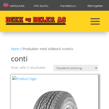
nettbutikk
Min konto
Handlekurv
Betingelser
Hjem
/ Produkter med stikkord «conti»
conti
Viser alle 2 resultater