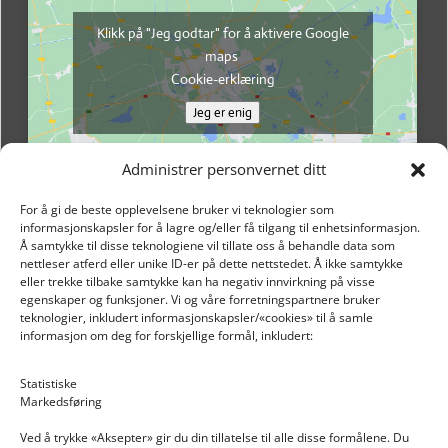
Klikk på "Jeg godtar" for å aktivere Google
maps
Cookie-erklæring
Jeg er enig
Administrer personvernet ditt
For å gi de beste opplevelsene bruker vi teknologier som
informasjonskapsler for å lagre og/eller få tilgang til enhetsinformasjon.
Å samtykke til disse teknologiene vil tillate oss å behandle data som
nettleser atferd eller unike ID-er på dette nettstedet. Å ikke samtykke
eller trekke tilbake samtykke kan ha negativ innvirkning på visse
egenskaper og funksjoner. Vi og våre forretningspartnere bruker
teknologier, inkludert informasjonskapsler/«cookies» til å samle
informasjon om deg for forskjellige formål, inkludert:
Email: post@dekkogdeler.nextlogixs.com
Statistiske
Markedsføring
Org. nr: 817188222
Ved å trykke «Aksepter» gir du din tillatelse til alle disse formålene. Du