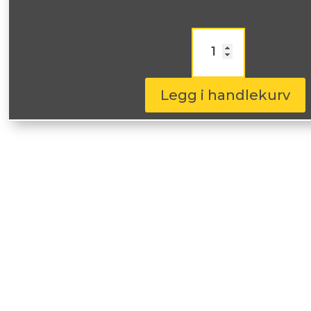
Continental
UltraContact
225/65R17
102H
antall
Legg i handlekurv