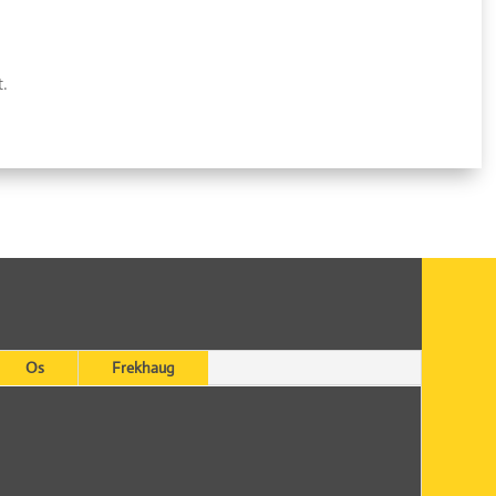
t.
Os
Frekhaug