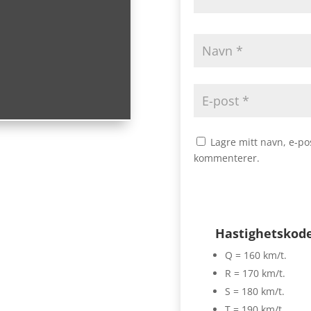
Lagre mitt navn, e-po
kommenterer.
Hastighetskod
Q = 160 km/t.
R = 170 km/t.
S = 180 km/t.
T = 190 km/t.