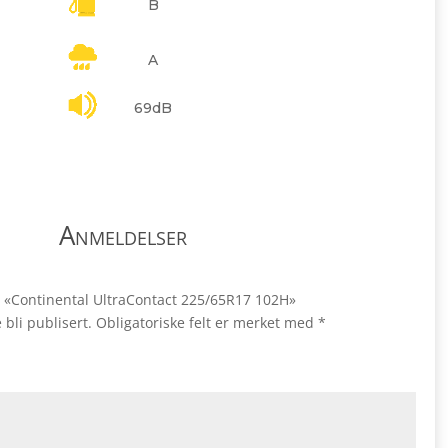
B
A
69dB
Anmeldelser
le «Continental UltraContact 225/65R17 102H»
 bli publisert.
Obligatoriske felt er merket med
*