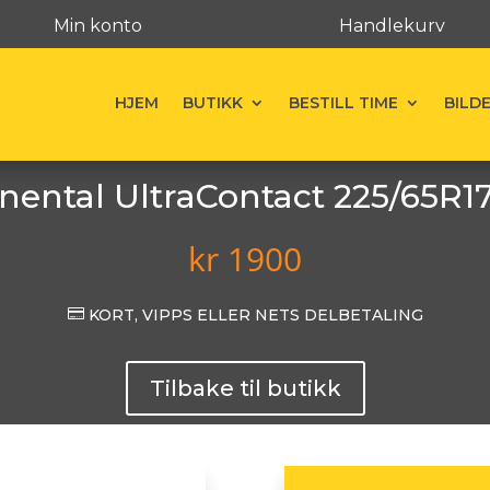
Min konto
Handlekurv
HJEM
BUTIKK
BESTILL TIME
BILD
nental UltraContact 225/65R1
kr
1900

KORT, VIPPS ELLER NETS DELBETALING
Tilbake til butikk