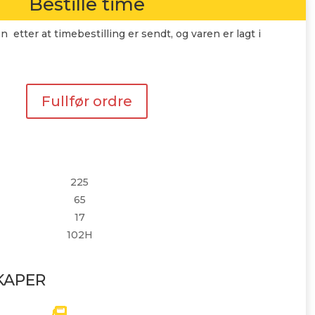
Bestille time
n etter at timebestilling er sendt, og varen er lagt i
Fullfør ordre
225
65
17
102H
KAPER