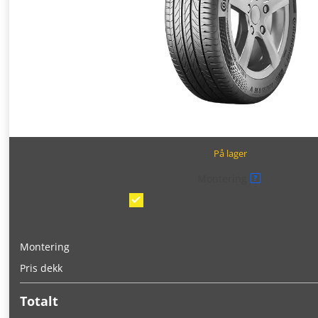
På lager
Montering
?
Montering/balansering på bil
(kr 375
Montering
Pris dekk
Totalt