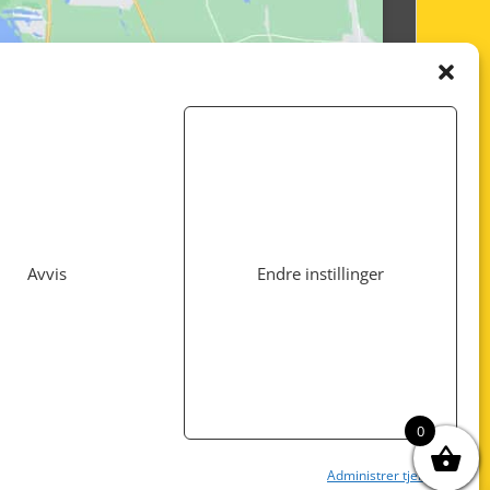
Avvis
Endre instillinger
Utviklet av
www.webshop1.no
0
Administrer tjenester