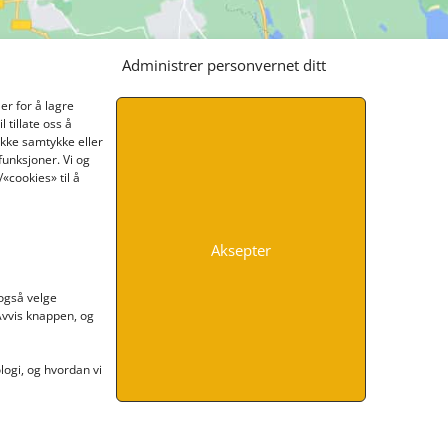
Administrer personvernet ditt
er for å lagre
 tillate oss å
ikke samtykke eller
funksjoner. Vi og
«cookies» til å
Aksepter
INFORMASJON
 også velge
 Avvis knappen, og
Kontakt oss
Endre time
Personvern
ogi, og hvordan vi