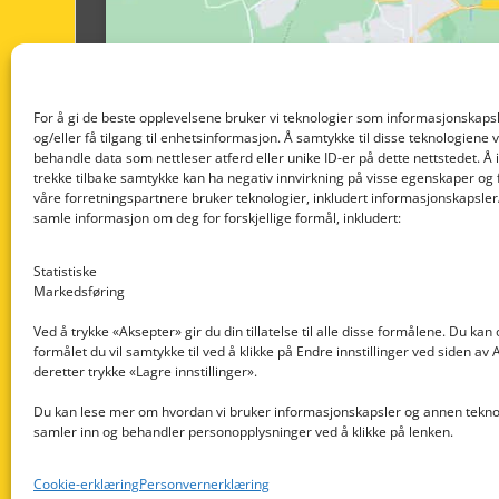
For å gi de beste opplevelsene bruker vi teknologier som informasjonskapsl
og/eller få tilgang til enhetsinformasjon. Å samtykke til disse teknologiene vil
behandle data som nettleser atferd eller unike ID-er på dette nettstedet. Å 
trekke tilbake samtykke kan ha negativ innvirkning på visse egenskaper og 
våre forretningspartnere bruker teknologier, inkludert informasjonskapsler/
samle informasjon om deg for forskjellige formål, inkludert:
Statistiske
Markedsføring
Ved å trykke «Aksepter» gir du din tillatelse til alle disse formålene. Du kan
formålet du vil samtykke til ved å klikke på Endre innstillinger ved siden av
Nedre Nøttveit 60, 5238 Rådal
deretter trykke «Lagre innstillinger».
Email: post@dekkogdeler.com
Du kan lese mer om hvordan vi bruker informasjonskapsler og annen teknol
samler inn og behandler personopplysninger ved å klikke på lenken.
Org. nr: 996430022
Cookie-erklæring
Personvernerklæring