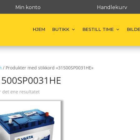
Min konto
Handlekurv
HJEM
BUTIKK
BESTILL TIME
BILD
m
/ Produkter med stikkord «31500SP0031HE»
1500SP0031HE
r det ene resultatet