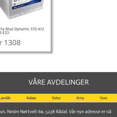
rta Blue Dynamic 570 412
3 E23
r
1308
VÅRE AVDELINGER
Landås
Askøy
Sotra
Arna
Voss
tun, Nedre Nøttveit 60, 5238 Rådal. Vår nye adresse er nå