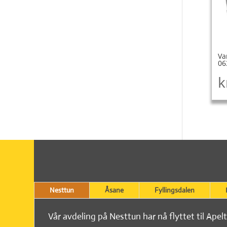
Va
06
k
Nesttun
Åsane
Fyllingsdalen
Vår avdeling på Nesttun har nå flyttet til Apel