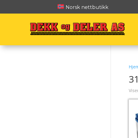
Norsk nettbutikk
Hje
3
Vise