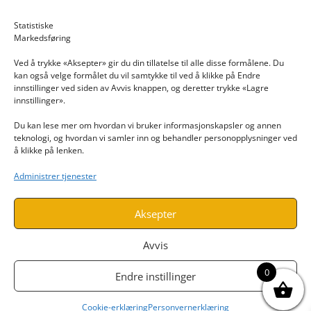
Email: post@dekkogdeler.nextlogixs.com
Statistiske
Markedsføring
Org. nr: 817188222
Ved å trykke «Aksepter» gir du din tillatelse til alle disse formålene. Du
kan også velge formålet du vil samtykke til ved å klikke på Endre
innstillinger ved siden av Avvis knappen, og deretter trykke «Lagre
innstillinger».
Du kan lese mer om hvordan vi bruker informasjonskapsler og annen
INFORMASJON
teknologi, og hvordan vi samler inn og behandler personopplysninger ved
å klikke på lenken.
Kontakt oss
Administrer tjenester
Endre time
Personvern
Aksepter
Avvis
0
Endre instillinger
Cookie-erklæring
Personvernerklæring
Utviklet av
www.webshop1.no