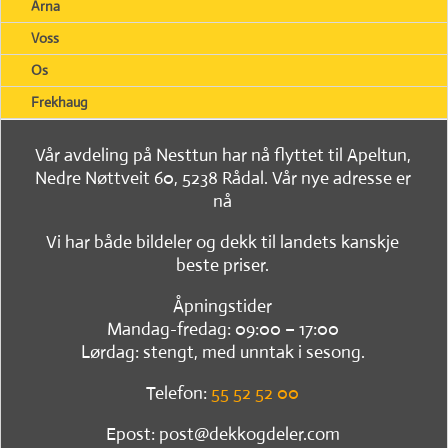
Arna
Voss
Os
Frekhaug
Vår avdeling på Nesttun har nå flyttet til Apeltun,
Nedre Nøttveit 60, 5238 Rådal. Vår nye adresse er
nå
Vi har både bildeler og dekk til landets kanskje
beste priser.
Åpningstider
Mandag-fredag: 09:00 – 17:00
Lørdag: stengt, med unntak i sesong.
Telefon:
55 52 52 00
Epost: post@dekkogdeler.com