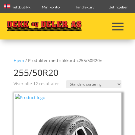
nettbutikk
Min konto
Handlekurv
Betingelser
Hjem
/ Produkter med stikkord «255/50R20»
255/50R20
Viser alle 12 resultater