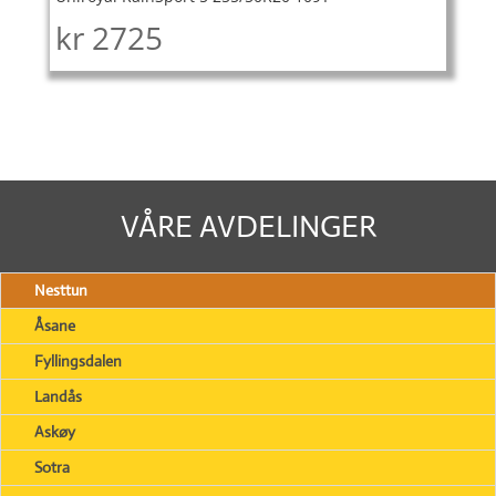
kr
2725
VÅRE AVDELINGER
Nesttun
Åsane
Fyllingsdalen
Landås
Askøy
Sotra