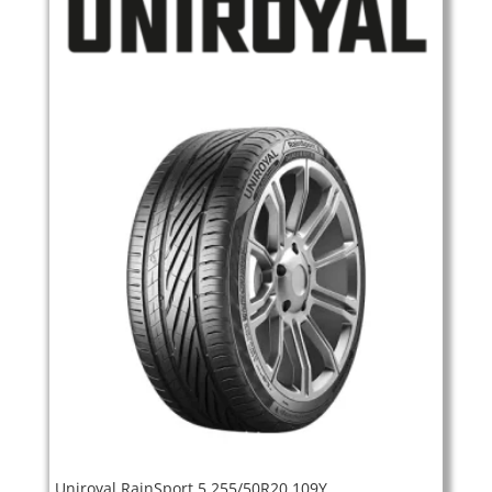
Uniroyal RainSport 5 255/50R20 109Y