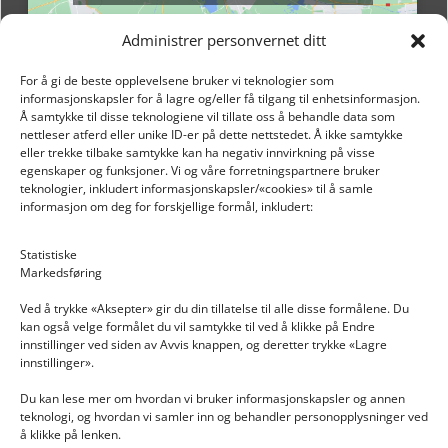
Administrer personvernet ditt
For å gi de beste opplevelsene bruker vi teknologier som
informasjonskapsler for å lagre og/eller få tilgang til enhetsinformasjon.
Å samtykke til disse teknologiene vil tillate oss å behandle data som
nettleser atferd eller unike ID-er på dette nettstedet. Å ikke samtykke
eller trekke tilbake samtykke kan ha negativ innvirkning på visse
egenskaper og funksjoner. Vi og våre forretningspartnere bruker
teknologier, inkludert informasjonskapsler/«cookies» til å samle
informasjon om deg for forskjellige formål, inkludert:
Email: post@dekkogdeler.nextlogixs.com
Statistiske
Markedsføring
Org. nr: 817188222
Ved å trykke «Aksepter» gir du din tillatelse til alle disse formålene. Du
kan også velge formålet du vil samtykke til ved å klikke på Endre
innstillinger ved siden av Avvis knappen, og deretter trykke «Lagre
innstillinger».
Du kan lese mer om hvordan vi bruker informasjonskapsler og annen
INFORMASJON
teknologi, og hvordan vi samler inn og behandler personopplysninger ved
å klikke på lenken.