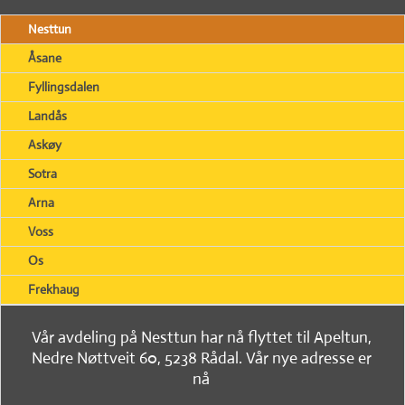
Nesttun
Åsane
Fyllingsdalen
Landås
Askøy
Sotra
Arna
Voss
Os
Frekhaug
Vår avdeling på Nesttun har nå flyttet til Apeltun,
Nedre Nøttveit 60, 5238 Rådal. Vår nye adresse er
nå