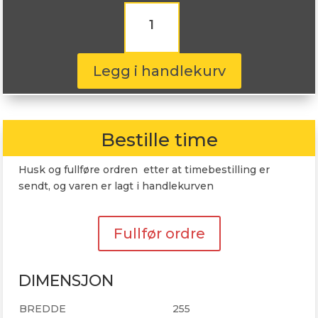
Uniroyal
RainSport
5
255/50R20
109Y
Legg i handlekurv
antall
Bestille time
Husk og fullføre ordren etter at timebestilling er
sendt, og varen er lagt i handlekurven
Fullfør ordre
DIMENSJON
BREDDE
255