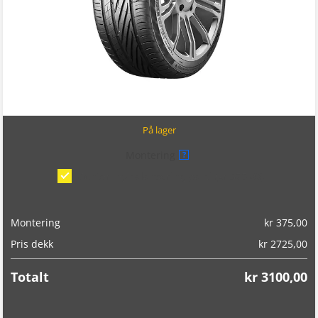
På lager
Montering
?
Montering/balansering på bil
(kr 375,00)
Montering
kr
375,00
Pris dekk
kr
2725,00
Totalt
kr
3100,00