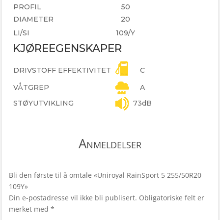
PROFIL
50
DIAMETER
20
LI/SI
109/Y
KJØREEGENSKAPER
DRIVSTOFF EFFEKTIVITET
C
VÅTGREP
A
STØYUTVIKLING
73dB
Anmeldelser
Bli den første til å omtale «Uniroyal RainSport 5 255/50R20
109Y»
Din e-postadresse vil ikke bli publisert.
Obligatoriske felt er
merket med
*