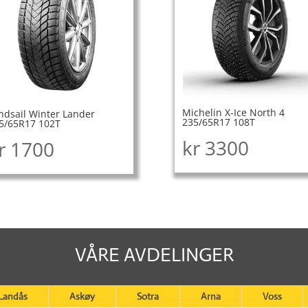
Michelin X-Ice North 4
ndsail Winter Lander
235/65R17 108T
5/65R17 102T
kr
3300
r
1700
VÅRE AVDELINGER
Landås
Askøy
Sotra
Arna
Voss