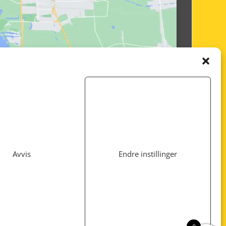
Avvis
Endre instillinger
Utviklet av
www.webshop1.no