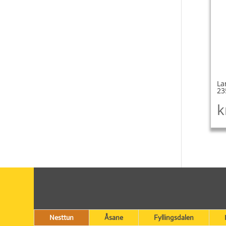
La
23
k
Nesttun
Åsane
Fyllingsdalen