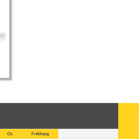
Os
Frekhaug