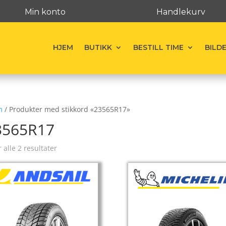
Min konto
Handlekurv
HJEM
BUTIKK
BESTILL TIME
BILD
m
/ Produkter med stikkord «23565R17»
3565R17
r alle 2 resultater