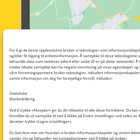
For å gi de beste opplevelsene bruker vi teknologier som informasjonskapsl
og/eller få tilgang til enhetsinformasjon. Å samtykke til disse teknologiene vil
behandle data som nettleser atferd eller unike ID-er på dette nettstedet. Å 
trekke tilbake samtykke kan ha negativ innvirkning på visse egenskaper og 
våre forretningspartnere bruker teknologier, inkludert informasjonskapsler/
samle informasjon om deg for forskjellige formål, inkludert:
Statistiske
Markedsføring
Ved å trykke «Aksepter» gir du din tillatelse til alle disse formålene. Du kan
formålet du vil samtykke til ved å klikke på Endre innstillinger ved siden av
Nedre Nøttveit 60, 5238 Rådal
deretter trykke «Lagre innstillinger».
Email: post@dekkogdeler.com
Du kan lese mer om hvordan vi bruker informasjonskapsler og annen teknol
samler inn og behandler personopplysninger ved å klikke på lenken.