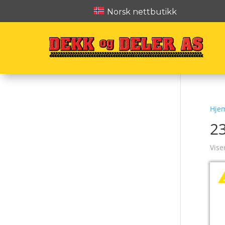
Norsk nettbutikk
Hje
2
Vise