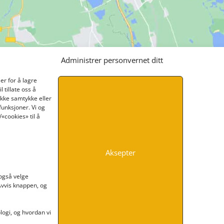
Administrer personvernet ditt
er for å lagre
 tillate oss å
ikke samtykke eller
funksjoner. Vi og
«cookies» til å
Aksepter
INFORMASJON
 også velge
 Avvis knappen, og
Kontakt oss
Endre time
Personvern
ogi, og hvordan vi