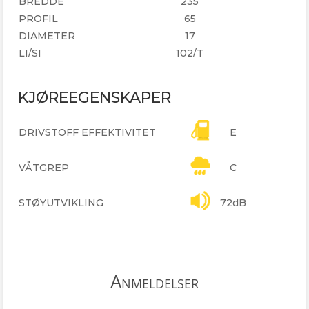
BREDDE
235
PROFIL
65
DIAMETER
17
LI/SI
102/T
KJØREEGENSKAPER
DRIVSTOFF EFFEKTIVITET
E
VÅTGREP
C
STØYUTVIKLING
72dB
Anmeldelser