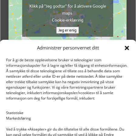
Klikk på "Jeg godtar" for å aktivere Google
maps
Cookie-erklæring
Jeg er enig
Administrer personvernet ditt
For å gi de beste opplevelsene bruker vi teknologier som
informasjonskapsler for å lagre og/eller få tilgang til enhetsinformasjon.
Å samtykke til disse teknologiene vil tillate oss å behandle data som
nettleser atferd eller unike ID-er på dette nettstedet. Å ikke samtykke
eller trekke tilbake samtykke kan ha negativ innvirkning på visse
egenskaper og funksjoner. Vi og våre forretningspartnere bruker
teknologier, inkludert informasjonskapsler/«cookies» til å samle
informasjon om deg for forskjellige formål, inkludert:
Email: post@dekkogdeler.nextlogixs.com
Statistiske
Markedsføring
Org. nr: 817188222
Ved å trykke «Aksepter» gir du din tillatelse til alle disse formålene. Du
kan også velge formålet du vil samtykke til ved å klikke på Endre