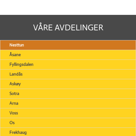
VÅRE AVDELINGER
Nesttun
Åsane
Fyllingsdalen
Landås
Askøy
Sotra
Arna
Voss
Os
Frekhaug