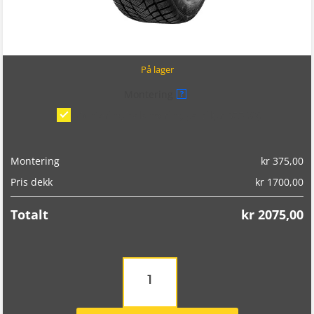
På lager
Montering
?
Montering/balansering på bil
(kr 375,00)
Montering
kr
375,00
Pris dekk
kr
1700,00
Totalt
kr
2075,00
Landsail
Winter
Lander
235/65R17