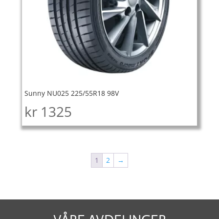
Sunny NU025 225/55R18 98V
kr
1325
1
2
→