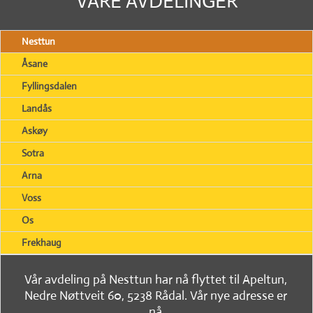
VÅRE AVDELINGER
Nesttun
Åsane
Fyllingsdalen
Landås
Askøy
Sotra
Arna
Voss
Os
Frekhaug
Vår avdeling på Nesttun har nå flyttet til Apeltun,
Nedre Nøttveit 60, 5238 Rådal. Vår nye adresse er
nå