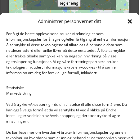
Jeg er enig
Administrer personvernet ditt
For å gi de beste opplevelsene bruker vi teknologier som
informasjonskapsler for å lagre og/eller få tilgang til enhetsinformasjon.
Å samtykke til disse teknologiene vil tillate oss å behandle data som
nettleser atferd eller unike ID-er på dette nettstedet. Å ikke samtykke
eller trekke tilbake samtykke kan ha negativ innvirkning på visse
egenskaper og funksjoner. Vi og våre forretningspartnere bruker
teknologier, inkludert informasjonskapsler/«cookies» til å samle
informasjon om deg for forskjellige formål, inkludert:
Email: post@dekkogdeler.nextlogixs.com
Statistiske
Markedsføring
Org. nr: 817188222
Ved å trykke «Aksepter» gir du din tillatelse til alle disse formålene. Du
kan også velge formålet du vil samtykke til ved å klikke på Endre
innstillinger ved siden av Avvis knappen, og deretter trykke «Lagre
innstillinger».
Du kan lese mer om hvordan vi bruker informasjonskapsler og annen
INFORMASJON
teknologi, og hvordan vi samler inn og behandler personopplysninger ved