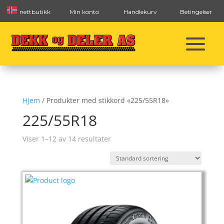
nettbutikk
Min konto
Handlekurv
Betingelser
Hjem
/ Produkter med stikkord «225/55R18»
225/55R18
Viser 1–12 av 14 resultater