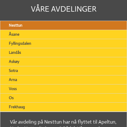
VÅRE AVDELINGER
Nesttun
Åsane
Fyllingsdalen
Landås
Askøy
Sotra
Arna
Voss
Os
Frekhaug
Vår avdeling på Nesttun har nå flyttet til Apeltun,