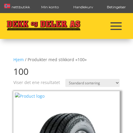
nettbutikk
Min konto
Handlekurv
Betingelser
Hjem
/ Produkter med stikkord «100»
100
Viser det ene resultatet