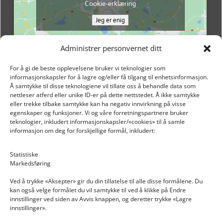
Cookie-erklæring
Jeg er enig
Administrer personvernet ditt
For å gi de beste opplevelsene bruker vi teknologier som
informasjonskapsler for å lagre og/eller få tilgang til enhetsinformasjon.
Å samtykke til disse teknologiene vil tillate oss å behandle data som
nettleser atferd eller unike ID-er på dette nettstedet. Å ikke samtykke
eller trekke tilbake samtykke kan ha negativ innvirkning på visse
egenskaper og funksjoner. Vi og våre forretningspartnere bruker
teknologier, inkludert informasjonskapsler/«cookies» til å samle
informasjon om deg for forskjellige formål, inkludert:
Email: post@dekkogdeler.nextlogixs.com
Statistiske
Markedsføring
Org. nr: 817188222
Ved å trykke «Aksepter» gir du din tillatelse til alle disse formålene. Du
kan også velge formålet du vil samtykke til ved å klikke på Endre
innstillinger ved siden av Avvis knappen, og deretter trykke «Lagre
innstillinger».