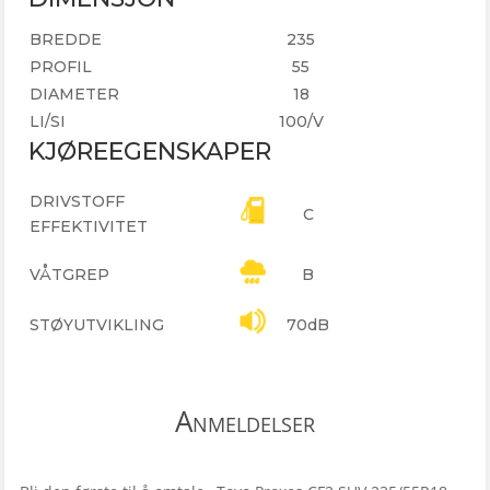
BREDDE
235
PROFIL
55
DIAMETER
18
LI/SI
100/V
KJØREEGENSKAPER
DRIVSTOFF
C
EFFEKTIVITET
VÅTGREP
B
STØYUTVIKLING
70dB
Anmeldelser