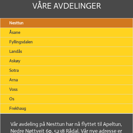
VÅRE AVDELINGER
Nesttun
Åsane
Fyllingsdalen
Landås
Askøy
Sotra
Arna
Voss
Os
Frekhaug
Vår avdeling på Nesttun har nå flyttet til Apeltun,
Nedre Nøttveit 60, 5238 Rådal. Vår nye adresse er