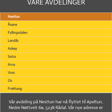
VÅRE AVDELINGER
Nesttun
Åsane
Fyllingsdalen
Landås
Askøy
Sotra
Arna
Voss
Os
Frekhaug
Vår avdeling på Nesttun har nå flyttet til Apeltun,
Nedre Nøttveit 60, 5238 Rådal. Vår nye adresse er