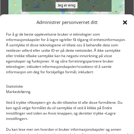
Jeg er enig
Administrer personvernet ditt
For å gi de beste opplevelsene bruker vi teknologier som
informasjonskapsler for å lagre og/eller få tilgang til enhetsinformasjon.
Å samtykke til disse teknologiene vil tillate oss å behandle data som
nettleser atferd eller unike ID-er på dette nettstedet. Å ikke samtykke
eller trekke tilbake samtykke kan ha negativ innvirkning på visse
egenskaper og funksjoner. Vi og våre forretningspartnere bruker
teknologier, inkludert informasjonskapsler/«cookies» til å samle
informasjon om deg for forskjellige formål, inkludert:
Email: post@dekkogdeler.nextlogixs.com
Statistiske
Markedsføring
Org. nr: 817188222
Ved å trykke «Aksepter» gir du din tillatelse til alle disse formålene. Du
kan også velge formålet du vil samtykke til ved å klikke på Endre
innstillinger ved siden av Avvis knappen, og deretter trykke «Lagre
innstillinger».
Du kan lese mer om hvordan vi bruker informasjonskapsler og annen
INFORMASJON