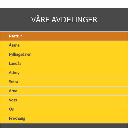
VÅRE AVDELINGER
Nesttun
Åsane
Fyllingsdalen
Landås
Askøy
Sotra
Arna
Voss
Os
Frekhaug