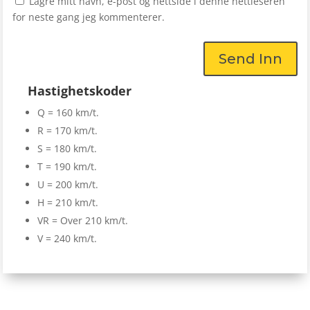
Lagre mitt navn, e-post og nettside i denne nettleseren
for neste gang jeg kommenterer.
Send Inn
Hastighetskoder
Q = 160 km/t.
R = 170 km/t.
S = 180 km/t.
T = 190 km/t.
U = 200 km/t.
H = 210 km/t.
VR = Over 210 km/t.
V = 240 km/t.