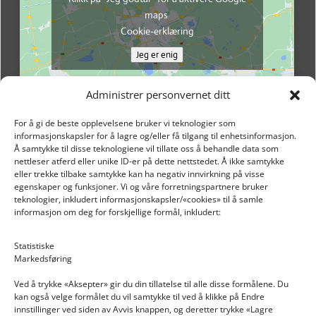
maps
Cookie-erklæring
Jeg er enig
Administrer personvernet ditt
For å gi de beste opplevelsene bruker vi teknologier som
informasjonskapsler for å lagre og/eller få tilgang til enhetsinformasjon.
Å samtykke til disse teknologiene vil tillate oss å behandle data som
nettleser atferd eller unike ID-er på dette nettstedet. Å ikke samtykke
eller trekke tilbake samtykke kan ha negativ innvirkning på visse
egenskaper og funksjoner. Vi og våre forretningspartnere bruker
teknologier, inkludert informasjonskapsler/«cookies» til å samle
informasjon om deg for forskjellige formål, inkludert:
Email: post@dekkogdeler.nextlogixs.com
Statistiske
Markedsføring
Org. nr: 817188222
Ved å trykke «Aksepter» gir du din tillatelse til alle disse formålene. Du
kan også velge formålet du vil samtykke til ved å klikke på Endre
innstillinger ved siden av Avvis knappen, og deretter trykke «Lagre