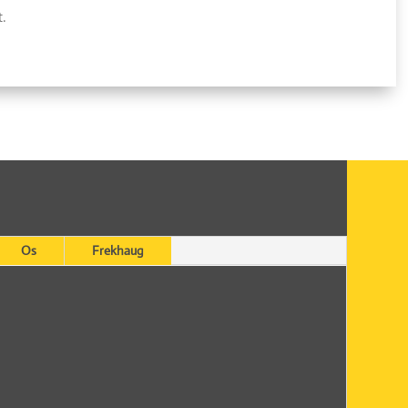
t.
Os
Frekhaug