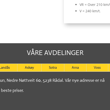
VR = Over 210 km/
V = 240 km/t.
VÅRE AVDELINGER
Landås
Askøy
Sotra
Arna
Voss
tun, Nedre Nøttveit 60, 5238 Rådal. Vår nye adresse er nå
 beste priser.