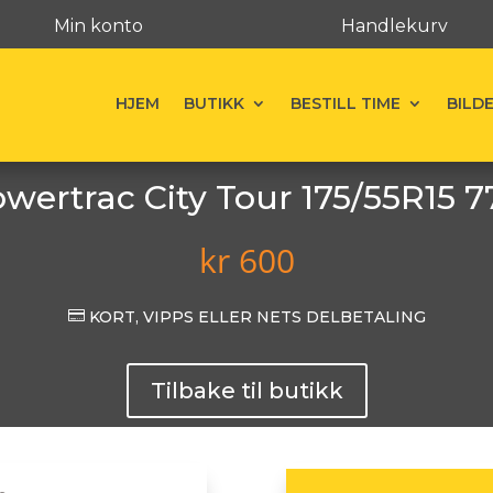
Min konto
Handlekurv
HJEM
BUTIKK
BESTILL TIME
BILD
wertrac City Tour 175/55R15 
kr
600

KORT, VIPPS ELLER NETS DELBETALING
Tilbake til butikk