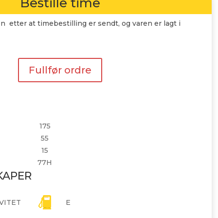
Bestille time
n etter at timebestilling er sendt, og varen er lagt i
Fullfør ordre
175
55
15
77H
KAPER
VITET
E