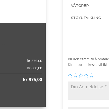
VÅTGREP
STØYUTVIKLING
,00)
Bli den første til å omta
kr
375,00
Din e-postadresse vil ikke
kr
600,00
kr
975,00