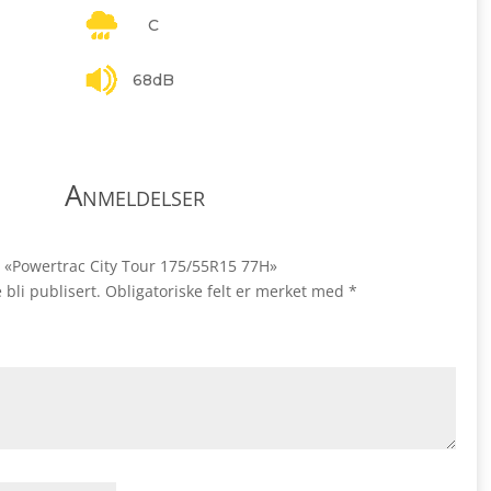
C
68dB
Anmeldelser
le «Powertrac City Tour 175/55R15 77H»
 bli publisert.
Obligatoriske felt er merket med
*