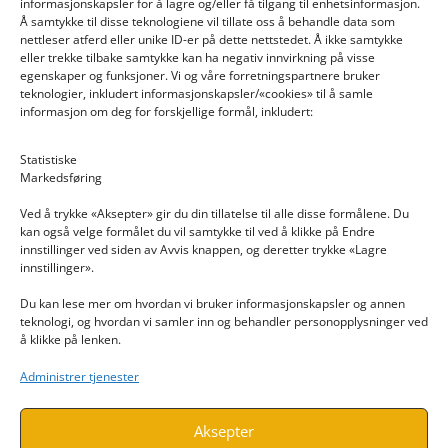
informasjonskapsler for å lagre og/eller få tilgang til enhetsinformasjon.
Å samtykke til disse teknologiene vil tillate oss å behandle data som
nettleser atferd eller unike ID-er på dette nettstedet. Å ikke samtykke
eller trekke tilbake samtykke kan ha negativ innvirkning på visse
egenskaper og funksjoner. Vi og våre forretningspartnere bruker
teknologier, inkludert informasjonskapsler/«cookies» til å samle
informasjon om deg for forskjellige formål, inkludert:
Email: post@dekkogdeler.nextlogixs.com
Statistiske
Markedsføring
Org. nr: 817188222
Ved å trykke «Aksepter» gir du din tillatelse til alle disse formålene. Du
kan også velge formålet du vil samtykke til ved å klikke på Endre
innstillinger ved siden av Avvis knappen, og deretter trykke «Lagre
innstillinger».
Du kan lese mer om hvordan vi bruker informasjonskapsler og annen
INFORMASJON
teknologi, og hvordan vi samler inn og behandler personopplysninger ved
å klikke på lenken.
Kontakt oss
Administrer tjenester
Endre time
Personvern
Aksepter