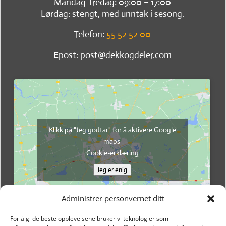
Mandag-fredag: 09:00 – 17:00
Lørdag: stengt, med unntak i sesong.
Telefon:
55 52 52 00
Epost: post@dekkogdeler.com
Klikk på "Jeg godtar" for å aktivere Google
maps
Cookie-erklæring
Jeg er enig
Administrer personvernet ditt
For å gi de beste opplevelsene bruker vi teknologier som