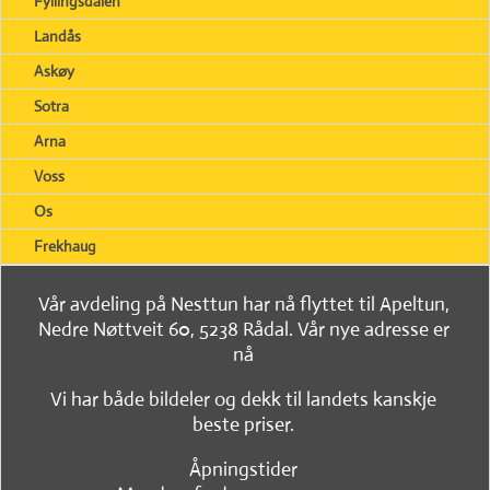
Fyllingsdalen
Landås
Askøy
Sotra
Arna
Voss
Os
Frekhaug
Vår avdeling på Nesttun har nå flyttet til Apeltun,
Nedre Nøttveit 60, 5238 Rådal. Vår nye adresse er
nå
Vi har både bildeler og dekk til landets kanskje
beste priser.
Åpningstider