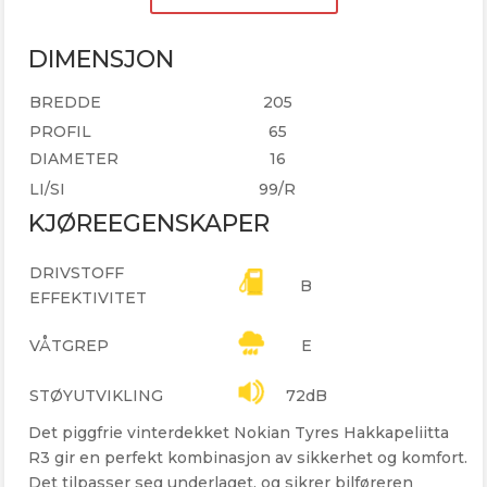
DIMENSJON
BREDDE
205
PROFIL
65
DIAMETER
16
LI/SI
99/R
KJØREEGENSKAPER
DRIVSTOFF
B
EFFEKTIVITET
VÅTGREP
E
STØYUTVIKLING
72dB
Det piggfrie vinterdekket Nokian Tyres Hakkapeliitta
R3 gir en perfekt kombinasjon av sikkerhet og komfort.
Det tilpasser seg underlaget, og sikrer bilføreren