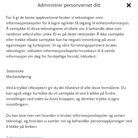
Administrer personvernet ditt
For å gi de beste opplevelsene bruker vi teknologier som
informasjonskapsler for å lagre og/eller få tilgang til enhetsinformasjon.
Å samtykke til disse teknologiene vil tillate oss å behandle data som
nettleser atferd eller unike ID-er på dette nettstedet. Å ikke samtykke
eller trekke tilbake samtykke kan ha negativ innvirkning på visse
egenskaper og funksjoner. Vi og våre forretningspartnere bruker
teknologier, inkludert informasjonskapsler/«cookies» til å samle
informasjon om deg for forskjellige formål, inkludert:
Email: post@dekkogdeler.nextlogixs.com
Statistiske
Markedsføring
Org. nr: 817188222
Ved å trykke «Aksepter» gir du din tillatelse til alle disse formålene. Du
kan også velge formålet du vil samtykke til ved å klikke på Endre
innstillinger ved siden av Avvis knappen, og deretter trykke «Lagre
innstillinger».
Du kan lese mer om hvordan vi bruker informasjonskapsler og annen
INFORMASJON
teknologi, og hvordan vi samler inn og behandler personopplysninger ved
å klikke på lenken.
Kontakt oss
Administrer tjenester