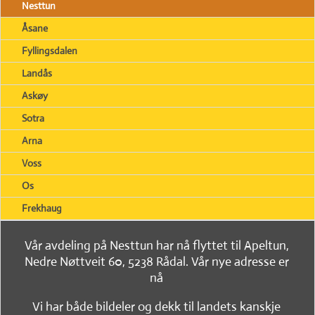
Nesttun
Åsane
Fyllingsdalen
Landås
Askøy
Sotra
Arna
Voss
Os
Frekhaug
Vår avdeling på Nesttun har nå flyttet til Apeltun,
Nedre Nøttveit 60, 5238 Rådal. Vår nye adresse er
nå
Vi har både bildeler og dekk til landets kanskje