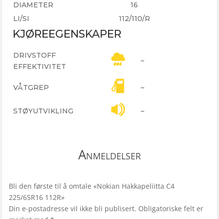
DIAMETER
16
LI/SI
112/110/R
KJØREEGENSKAPER
DRIVSTOFF
–
EFFEKTIVITET
VÅTGREP
–
STØYUTVIKLING
–
Anmeldelser
Bli den første til å omtale «Nokian Hakkapeliitta C4
225/65R16 112R»
Din e-postadresse vil ikke bli publisert.
Obligatoriske felt er