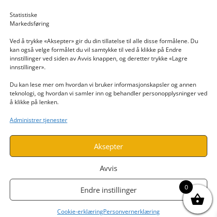
Email: post@dekkogdeler.nextlogixs.com
Statistiske
Markedsføring
Org. nr: 817188222
Ved å trykke «Aksepter» gir du din tillatelse til alle disse formålene. Du
kan også velge formålet du vil samtykke til ved å klikke på Endre
innstillinger ved siden av Avvis knappen, og deretter trykke «Lagre
innstillinger».
Du kan lese mer om hvordan vi bruker informasjonskapsler og annen
INFORMASJON
teknologi, og hvordan vi samler inn og behandler personopplysninger ved
å klikke på lenken.
Kontakt oss
Administrer tjenester
Endre time
Personvern
Aksepter
Avvis
0
Endre instillinger
Cookie-erklæring
Personvernerklæring
Utviklet av
www.webshop1.no