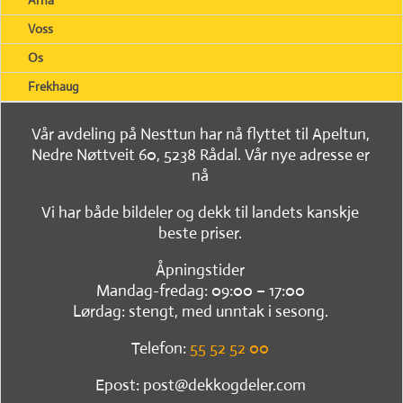
Arna
Voss
Os
Frekhaug
Vår avdeling på Nesttun har nå flyttet til Apeltun,
Nedre Nøttveit 60, 5238 Rådal. Vår nye adresse er
nå
Vi har både bildeler og dekk til landets kanskje
beste priser.
Åpningstider
Mandag-fredag: 09:00 – 17:00
Lørdag: stengt, med unntak i sesong.
Telefon:
55 52 52 00
Epost: post@dekkogdeler.com