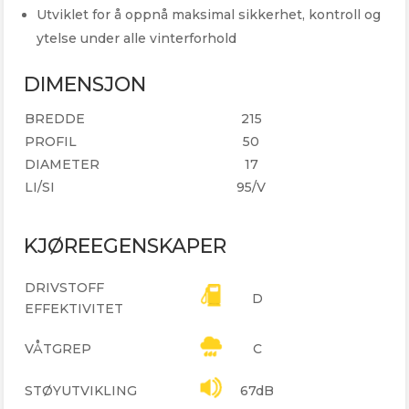
Utviklet for å oppnå maksimal sikkerhet, kontroll og
ytelse under alle vinterforhold
DIMENSJON
BREDDE
215
PROFIL
50
DIAMETER
17
LI/SI
95/V
KJØREEGENSKAPER
DRIVSTOFF
D
EFFEKTIVITET
VÅTGREP
C
STØYUTVIKLING
67dB