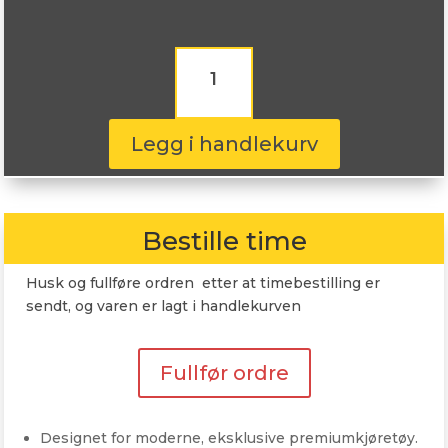
Nereus
NS805
215/50R17
95V
antall
Legg i handlekurv
Bestille time
Husk og fullføre ordren etter at timebestilling er
sendt, og varen er lagt i handlekurven
Fullfør ordre
Designet for moderne, eksklusive premiumkjøretøy.