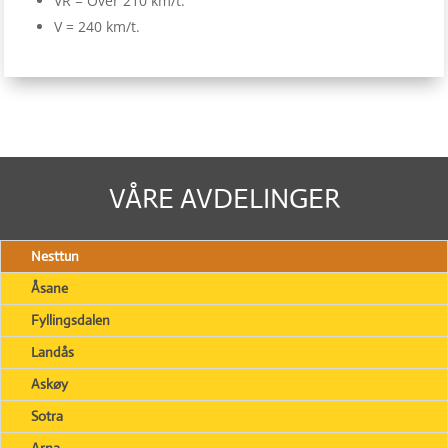
VR = Over 210 km/t.
V = 240 km/t.
VÅRE AVDELINGER
Nesttun
Åsane
Fyllingsdalen
Landås
Askøy
Sotra