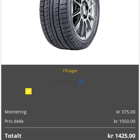
På lager
Montering
?
Montering/balansering på bil
(kr 375,00)
Montering
kr
375,00
Pris dekk
kr
1050,00
Totalt
kr
1425,00