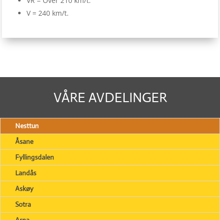
VR = Over 210 km/t.
V = 240 km/t.
VÅRE AVDELINGER
Nesttun
Åsane
Fyllingsdalen
Landås
Askøy
Sotra