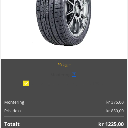
På lager
Montering
?
Montering/balansering på bil
(kr 375,00)
Montering
kr
375,00
Pris dekk
kr
850,00
Totalt
kr
1225,00