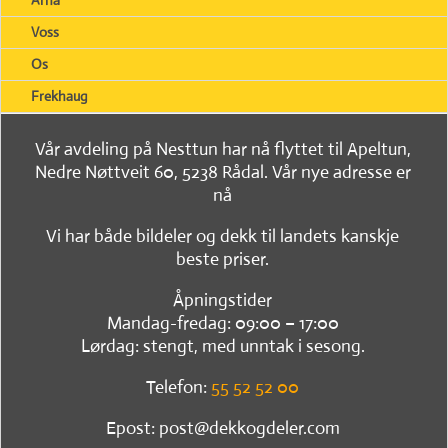
Arna
Voss
Os
Frekhaug
Vår avdeling på Nesttun har nå flyttet til Apeltun,
Nedre Nøttveit 60, 5238 Rådal. Vår nye adresse er
nå
Vi har både bildeler og dekk til landets kanskje
beste priser.
Åpningstider
Mandag-fredag: 09:00 – 17:00
Lørdag: stengt, med unntak i sesong.
Telefon:
55 52 52 00
Epost: post@dekkogdeler.com