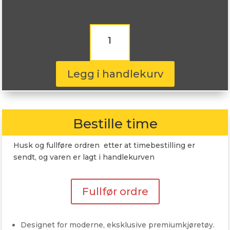
Nereus
NS805
205/60R16
92T
antall
Legg i handlekurv
Bestille time
Husk og fullføre ordren etter at timebestilling er
sendt, og varen er lagt i handlekurven
Fullfør ordre
Designet for moderne, eksklusive premiumkjøretøy.