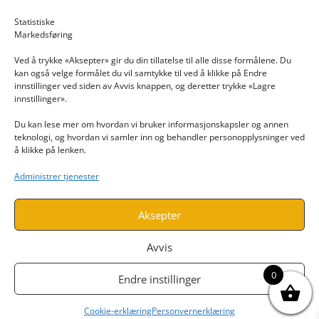
Email: post@dekkogdeler.nextlogixs.com
Statistiske
Markedsføring
Org. nr: 817188222
Ved å trykke «Aksepter» gir du din tillatelse til alle disse formålene. Du
kan også velge formålet du vil samtykke til ved å klikke på Endre
innstillinger ved siden av Avvis knappen, og deretter trykke «Lagre
innstillinger».
Du kan lese mer om hvordan vi bruker informasjonskapsler og annen
INFORMASJON
teknologi, og hvordan vi samler inn og behandler personopplysninger ved
å klikke på lenken.
Kontakt oss
Administrer tjenester
Endre time
Personvern
Aksepter
Avvis
0
Endre instillinger
Cookie-erklæring
Personvernerklæring
Utviklet av
www.webshop1.no