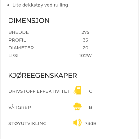
Lite dekkstøy ved rulling
DIMENSJON
BREDDE
275
PROFIL
35
DIAMETER
20
LI/SI
102W
KJØREEGENSKAPER
DRIVSTOFF EFFEKTIVITET
C
VÅTGREP
B
STØYUTVIKLING
73dB