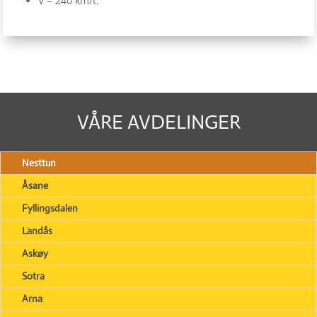
V = 240 km/t.
VÅRE AVDELINGER
Nesttun
Åsane
Fyllingsdalen
Landås
Askøy
Sotra
Arna