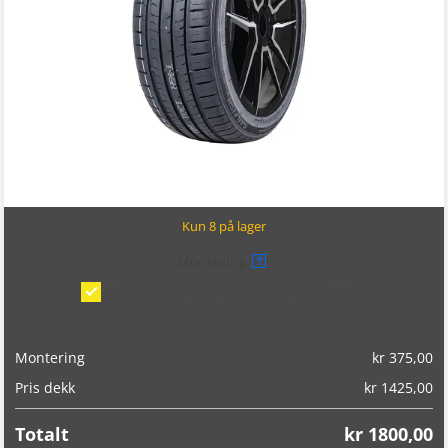
Kun 8 på lager
Montering
?
Montering/balansering på bil
(kr 375,00)
Montering
kr
375,00
Pris dekk
kr
1425,00
Totalt
kr
1800,00