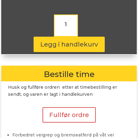
Nereus
NS601
275/35R20
102W
antall
Legg i handlekurv
Bestille time
Husk og fullføre ordren etter at timebestilling er
sendt, og varen er lagt i handlekurven
Fullfør ordre
Forbedret veigrep og bremseatferd på våt vei