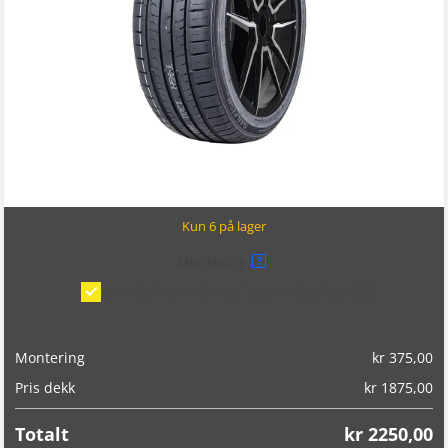
Kun 6 på lager
Montering
?
Montering/balansering på bil
(kr 375,00)
Montering
kr
375,00
Pris dekk
kr
1875,00
Totalt
kr
2250,00