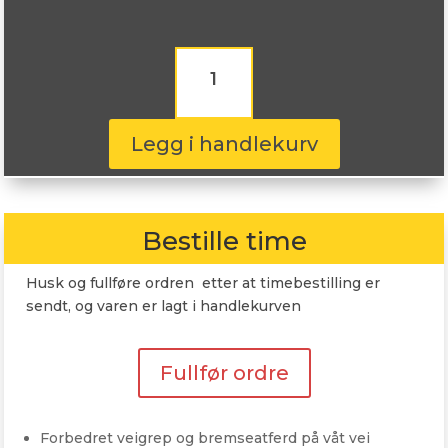
Nereus
NS601
275/35R19
100Y
antall
Legg i handlekurv
Bestille time
Husk og fullføre ordren etter at timebestilling er
sendt, og varen er lagt i handlekurven
Fullfør ordre
Forbedret veigrep og bremseatferd på våt vei