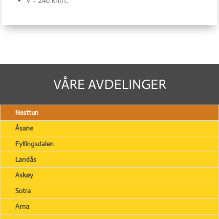
V = 240 km/t.
VÅRE AVDELINGER
Nesttun
Åsane
Fyllingsdalen
Landås
Askøy
Sotra
Arna