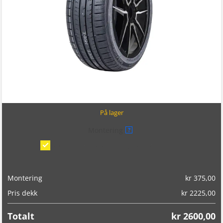
På lager
Montering
?
Montering/balansering på bil
(kr 375,00)
Montering
kr
375,00
Pris dekk
kr
2225,00
Totalt
kr
2600,00