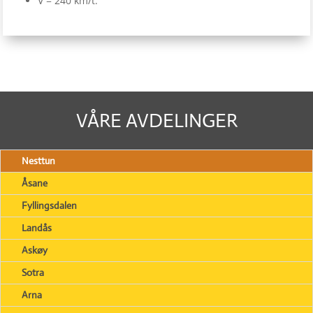
V = 240 km/t.
VÅRE AVDELINGER
Nesttun
Åsane
Fyllingsdalen
Landås
Askøy
Sotra
Arna