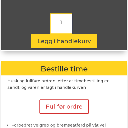
Nereus
NS601
245/35R20
95W
antall
Legg i handlekurv
Bestille time
Husk og fullføre ordren etter at timebestilling er
sendt, og varen er lagt i handlekurven
Fullfør ordre
Forbedret veigrep og bremseatferd på våt vei