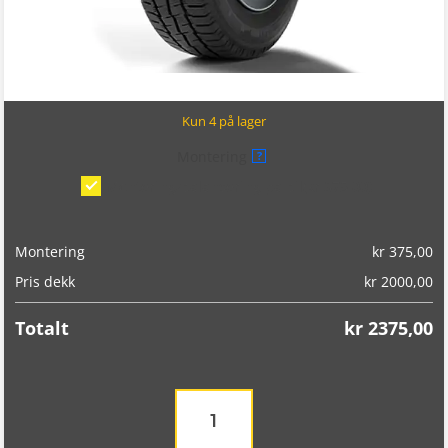
Kun 4 på lager
Montering
?
Montering/balansering på bil
(kr 375,00)
Montering
kr
375,00
Pris dekk
kr
2000,00
Totalt
kr
2375,00
Michelin
Agilis
Alpin