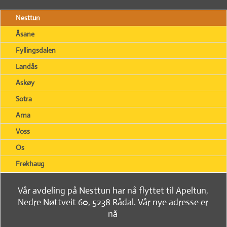
Nesttun
Åsane
Fyllingsdalen
Landås
Askøy
Sotra
Arna
Voss
Os
Frekhaug
Vår avdeling på Nesttun har nå flyttet til Apeltun,
Nedre Nøttveit 60, 5238 Rådal. Vår nye adresse er
nå