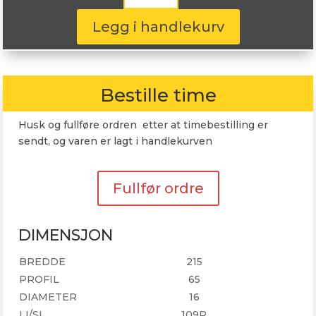
215/65R16
109R
Legg i handlekurv
antall
Bestille time
Husk og fullføre ordren etter at timebestilling er
sendt, og varen er lagt i handlekurven
Fullfør ordre
DIMENSJON
BREDDE
215
PROFIL
65
DIAMETER
16
LI/SI
109R