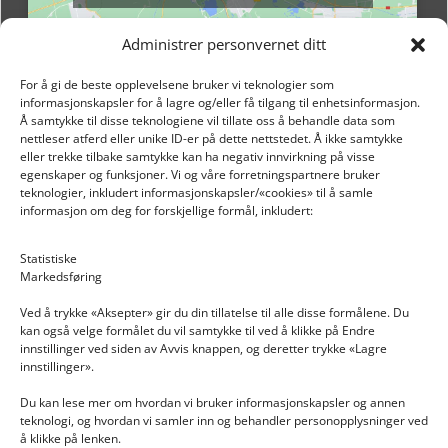
Administrer personvernet ditt
For å gi de beste opplevelsene bruker vi teknologier som
informasjonskapsler for å lagre og/eller få tilgang til enhetsinformasjon.
Å samtykke til disse teknologiene vil tillate oss å behandle data som
nettleser atferd eller unike ID-er på dette nettstedet. Å ikke samtykke
eller trekke tilbake samtykke kan ha negativ innvirkning på visse
egenskaper og funksjoner. Vi og våre forretningspartnere bruker
teknologier, inkludert informasjonskapsler/«cookies» til å samle
informasjon om deg for forskjellige formål, inkludert:
Email: post@dekkogdeler.nextlogixs.com
Statistiske
Markedsføring
Org. nr: 817188222
Ved å trykke «Aksepter» gir du din tillatelse til alle disse formålene. Du
kan også velge formålet du vil samtykke til ved å klikke på Endre
innstillinger ved siden av Avvis knappen, og deretter trykke «Lagre
innstillinger».
Du kan lese mer om hvordan vi bruker informasjonskapsler og annen
INFORMASJON
teknologi, og hvordan vi samler inn og behandler personopplysninger ved
å klikke på lenken.