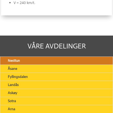
V = 240 km/t.
VÅRE AVDELINGER
Nesttun
Åsane
Fyllingsdalen
Landås
Askøy
Sotra
Arna