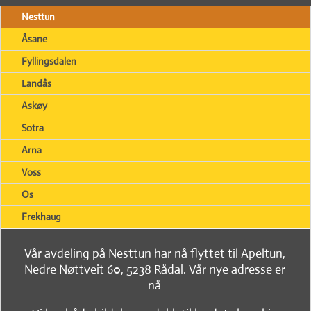
Nesttun
Åsane
Fyllingsdalen
Landås
Askøy
Sotra
Arna
Voss
Os
Frekhaug
Vår avdeling på Nesttun har nå flyttet til Apeltun,
Nedre Nøttveit 60, 5238 Rådal. Vår nye adresse er
nå