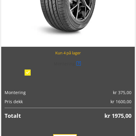
Kun 4 på lager
Montering
?
Montering/balansering på bil
(kr 375,00)
Montering
kr
375,00
Pris dekk
kr
1600,00
Totalt
kr
1975,00
Landsail