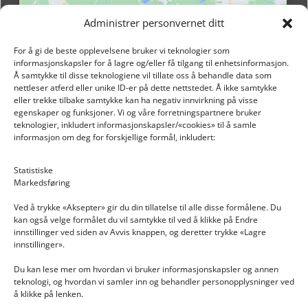
Administrer personvernet ditt
For å gi de beste opplevelsene bruker vi teknologier som
informasjonskapsler for å lagre og/eller få tilgang til enhetsinformasjon.
Å samtykke til disse teknologiene vil tillate oss å behandle data som
nettleser atferd eller unike ID-er på dette nettstedet. Å ikke samtykke
eller trekke tilbake samtykke kan ha negativ innvirkning på visse
egenskaper og funksjoner. Vi og våre forretningspartnere bruker
teknologier, inkludert informasjonskapsler/«cookies» til å samle
informasjon om deg for forskjellige formål, inkludert:
Email: post@dekkogdeler.nextlogixs.com
Statistiske
Markedsføring
Org. nr: 817188222
Ved å trykke «Aksepter» gir du din tillatelse til alle disse formålene. Du
kan også velge formålet du vil samtykke til ved å klikke på Endre
innstillinger ved siden av Avvis knappen, og deretter trykke «Lagre
innstillinger».
Du kan lese mer om hvordan vi bruker informasjonskapsler og annen
INFORMASJON
teknologi, og hvordan vi samler inn og behandler personopplysninger ved
å klikke på lenken.