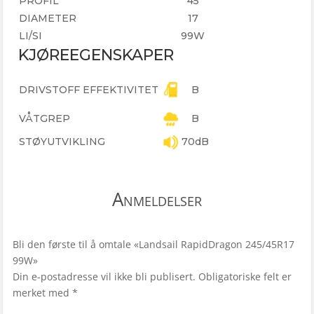
PROFIL
45
DIAMETER
17
LI/SI
99W
KJØREEGENSKAPER
DRIVSTOFF EFFEKTIVITET
B
VÅTGREP
B
STØYUTVIKLING
70dB
Anmeldelser
Bli den første til å omtale «Landsail RapidDragon 245/45R17
99W»
Din e-postadresse vil ikke bli publisert.
Obligatoriske felt er
merket med
*