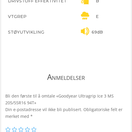
DRIVSTOFF EFFEKTIVITET
B
VTGREP
E
STØYUTVIKLING
69dB
Anmeldelser
Bli den første til å omtale «Goodyear Ultragrip Ice 3 MS
205/55R16 94T»
Din e-postadresse vil ikke bli publisert.
Obligatoriske felt er
merket med
*