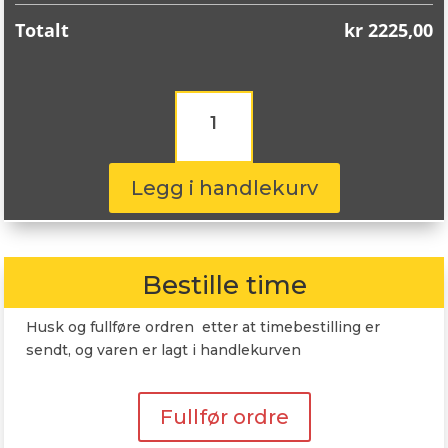
Totalt
kr
2225,00
Goodyear
Ultragrip
Ice
3
MS
Legg i handlekurv
205/55R16
94T
antall
Bestille time
Husk og fullføre ordren etter at timebestilling er
sendt, og varen er lagt i handlekurven
Fullfør ordre