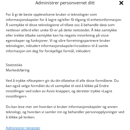
Administrer personvernet ditt
For å gi de beste opplevelsene bruker vi teknologier som
informasjonskapsler for å lagre og/eller få tilgang til enhetsinformasjon.
Å samtykke til disse teknologiene vil tillate oss å behandle data som
nettleser atferd eller unike ID-er på dette nettstedet. Å ikke samtykke
eller trekke tilbake samtykke kan ha negativ innvirkning på visse
egenskaper og funksjoner. Vi og våre forretningspartnere bruker
teknologier, inkludert informasjonskapsler/«cookies» til å samle
informasjon om deg for forskjellige formål, inkludert:
Email: post@dekkogdeler.nextlogixs.com
Statistiske
Markedsføring
Org. nr: 817188222
Ved å trykke «Aksepter» gir du din tillatelse til alle disse formålene. Du
kan også velge formålet du vil samtykke til ved å klikke på Endre
innstillinger ved siden av Avvis knappen, og deretter trykke «Lagre
innstillinger».
Du kan lese mer om hvordan vi bruker informasjonskapsler og annen
INFORMASJON
teknologi, og hvordan vi samler inn og behandler personopplysninger ved
å klikke på lenken.
Kontakt oss
Administrer tjenester