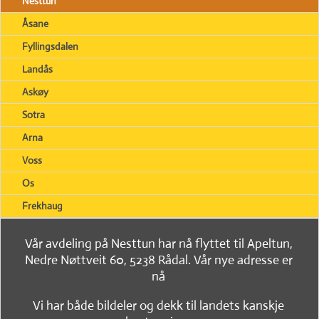
Nesttun
Åsane
Fyllingsdalen
Landås
Askøy
Sotra
Arna
Voss
Os
Frekhaug
Vår avdeling på Nesttun har nå flyttet til Apeltun,
Nedre Nøttveit 60, 5238 Rådal. Vår nye adresse er
nå
Vi har både bildeler og dekk til landets kanskje