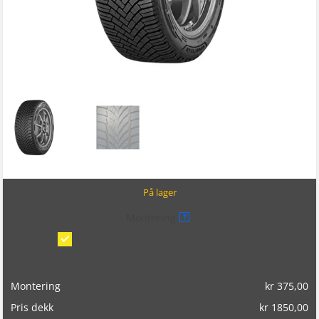
På lager
Montering
?
Montering/balansering på bil
(kr 375,00)
Montering
kr
375,00
Pris dekk
kr
1850,00