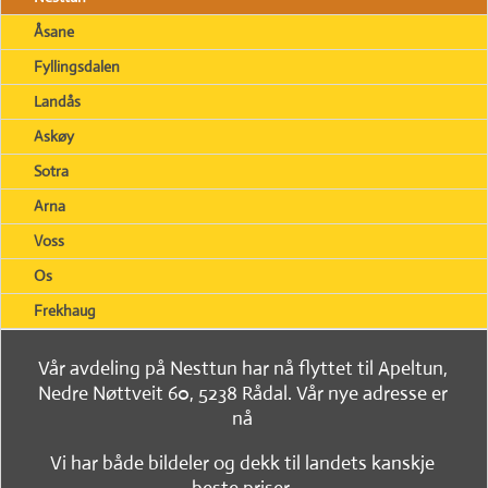
Åsane
Fyllingsdalen
Landås
Askøy
Sotra
Arna
Voss
Os
Frekhaug
Vår avdeling på Nesttun har nå flyttet til Apeltun,
Nedre Nøttveit 60, 5238 Rådal. Vår nye adresse er
nå
Vi har både bildeler og dekk til landets kanskje