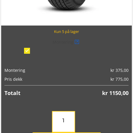
Kun 5 på lager
Montering
?
Montering/balansering på bil
(kr 375,00)
Montering
kr
375,00
Pris dekk
kr
775,00
Totalt
kr
1150,00
Double
Coin
DC99
215/60R16