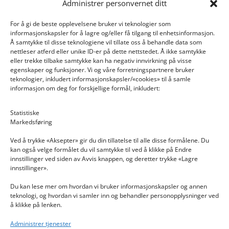
Administrer personvernet ditt
For å gi de beste opplevelsene bruker vi teknologier som
informasjonskapsler for å lagre og/eller få tilgang til enhetsinformasjon.
Å samtykke til disse teknologiene vil tillate oss å behandle data som
nettleser atferd eller unike ID-er på dette nettstedet. Å ikke samtykke
eller trekke tilbake samtykke kan ha negativ innvirkning på visse
egenskaper og funksjoner. Vi og våre forretningspartnere bruker
teknologier, inkludert informasjonskapsler/«cookies» til å samle
informasjon om deg for forskjellige formål, inkludert:
Email: post@dekkogdeler.nextlogixs.com
Statistiske
Markedsføring
Org. nr: 817188222
Ved å trykke «Aksepter» gir du din tillatelse til alle disse formålene. Du
kan også velge formålet du vil samtykke til ved å klikke på Endre
innstillinger ved siden av Avvis knappen, og deretter trykke «Lagre
innstillinger».
Du kan lese mer om hvordan vi bruker informasjonskapsler og annen
INFORMASJON
teknologi, og hvordan vi samler inn og behandler personopplysninger ved
å klikke på lenken.
Kontakt oss
Administrer tjenester