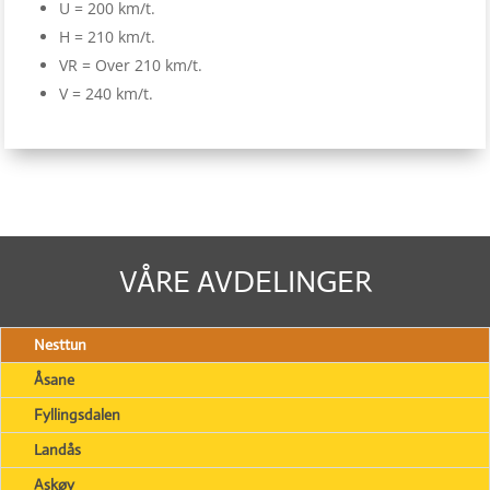
U = 200 km/t.
H = 210 km/t.
VR = Over 210 km/t.
V = 240 km/t.
VÅRE AVDELINGER
Nesttun
Åsane
Fyllingsdalen
Landås
Askøy