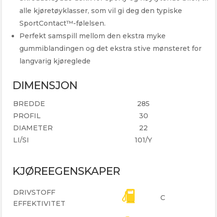
alle kjøretøyklasser, som vil gi deg den typiske
SportContact™-følelsen.
Perfekt samspill mellom den ekstra myke
gummiblandingen og det ekstra stive mønsteret for
langvarig kjøreglede
DIMENSJON
BREDDE
285
PROFIL
30
DIAMETER
22
LI/SI
101/Y
KJØREEGENSKAPER
DRIVSTOFF
C
EFFEKTIVITET