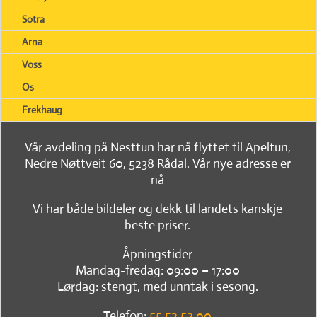
Sotra
Arna
Voss
Os
Frekhaug
Vår avdeling på Nesttun har nå flyttet til Apeltun,
Nedre Nøttveit 60, 5238 Rådal. Vår nye adresse er
nå
Vi har både bildeler og dekk til landets kanskje
beste priser.
Åpningstider
Mandag-fredag: 09:00 – 17:00
Lørdag: stengt, med unntak i sesong.
Telefon:
55 52 52 00