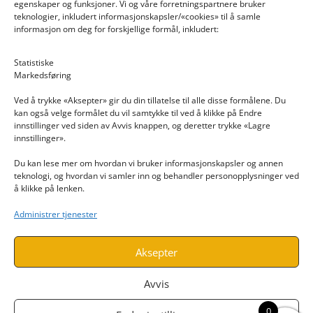
egenskaper og funksjoner. Vi og våre forretningspartnere bruker
teknologier, inkludert informasjonskapsler/«cookies» til å samle
informasjon om deg for forskjellige formål, inkludert:
Email: post@dekkogdeler.nextlogixs.com
Statistiske
Markedsføring
Org. nr: 817188222
Ved å trykke «Aksepter» gir du din tillatelse til alle disse formålene. Du
kan også velge formålet du vil samtykke til ved å klikke på Endre
innstillinger ved siden av Avvis knappen, og deretter trykke «Lagre
innstillinger».
Du kan lese mer om hvordan vi bruker informasjonskapsler og annen
INFORMASJON
teknologi, og hvordan vi samler inn og behandler personopplysninger ved
å klikke på lenken.
Kontakt oss
Administrer tjenester
Endre time
Personvern
Aksepter
Avvis
0