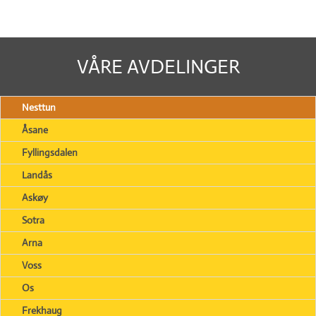
VÅRE AVDELINGER
Nesttun
Åsane
Fyllingsdalen
Landås
Askøy
Sotra
Arna
Voss
Os
Frekhaug