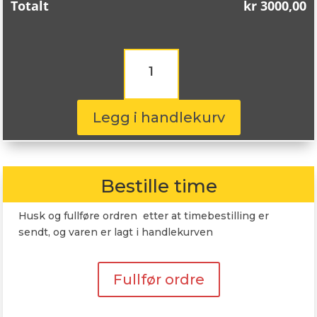
Totalt
kr
3000,00
Continental
PremiumContact
7
245/50R18
100Y
Legg i handlekurv
antall
Bestille time
Husk og fullføre ordren etter at timebestilling er
sendt, og varen er lagt i handlekurven
Fullfør ordre