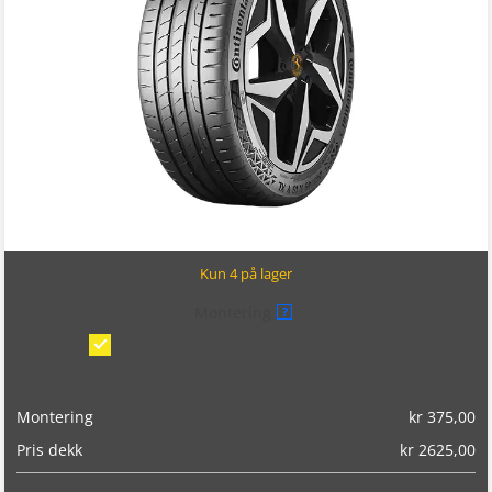
Kun 4 på lager
Montering
?
Montering/balansering på bil
(kr 375,00)
Montering
kr
375,00
Pris dekk
kr
2625,00