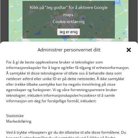
Klikk på "Jeg godtar" for å aktivere Google
maps
Cookie-erklæring
Jeg er enig
Administrer personvernet ditt
For å gi de beste opplevelsene bruker vi teknologier som
informasjonskapsler for å lagre og/eller få tilgang til enhetsinformasjon.
Å samtykke til disse teknologiene vil tillate oss å behandle data som
nettleser atferd eller unike ID-er på dette nettstedet. Å ikke samtykke
eller trekke tilbake samtykke kan ha negativ innvirkning på visse
egenskaper og funksjoner. Vi og våre forretningspartnere bruker
teknologier, inkludert informasjonskapsler/«cookies» til å samle
informasjon om deg for forskjellige formål, inkludert:
Email: post@dekkogdeler.nextlogixs.com
Statistiske
Markedsføring
Org. nr: 817188222
Ved å trykke «Aksepter» gir du din tillatelse til alle disse formålene. Du
kan også velge formålet du vil samtykke til ved å klikke på Endre