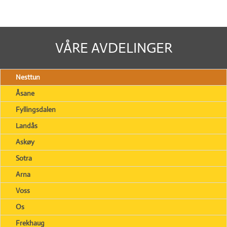
VÅRE AVDELINGER
Nesttun
Åsane
Fyllingsdalen
Landås
Askøy
Sotra
Arna
Voss
Os
Frekhaug