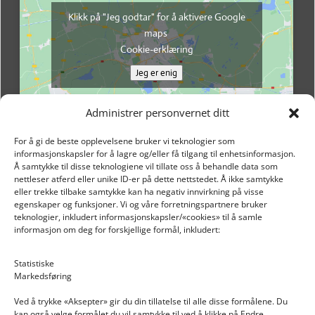
Klikk på "Jeg godtar" for å aktivere Google
maps
Cookie-erklæring
Jeg er enig
Administrer personvernet ditt
For å gi de beste opplevelsene bruker vi teknologier som
informasjonskapsler for å lagre og/eller få tilgang til enhetsinformasjon.
Å samtykke til disse teknologiene vil tillate oss å behandle data som
nettleser atferd eller unike ID-er på dette nettstedet. Å ikke samtykke
eller trekke tilbake samtykke kan ha negativ innvirkning på visse
egenskaper og funksjoner. Vi og våre forretningspartnere bruker
teknologier, inkludert informasjonskapsler/«cookies» til å samle
informasjon om deg for forskjellige formål, inkludert:
Email: post@dekkogdeler.nextlogixs.com
Statistiske
Markedsføring
Org. nr: 817188222
Ved å trykke «Aksepter» gir du din tillatelse til alle disse formålene. Du
kan også velge formålet du vil samtykke til ved å klikke på Endre