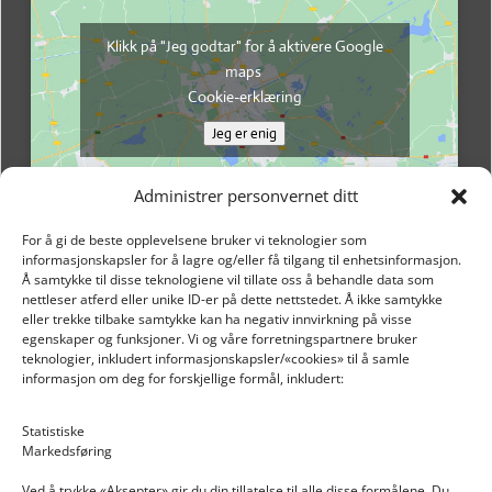
Klikk på "Jeg godtar" for å aktivere Google
maps
Cookie-erklæring
Jeg er enig
Administrer personvernet ditt
For å gi de beste opplevelsene bruker vi teknologier som
informasjonskapsler for å lagre og/eller få tilgang til enhetsinformasjon.
Å samtykke til disse teknologiene vil tillate oss å behandle data som
nettleser atferd eller unike ID-er på dette nettstedet. Å ikke samtykke
eller trekke tilbake samtykke kan ha negativ innvirkning på visse
egenskaper og funksjoner. Vi og våre forretningspartnere bruker
teknologier, inkludert informasjonskapsler/«cookies» til å samle
informasjon om deg for forskjellige formål, inkludert:
Email: post@dekkogdeler.nextlogixs.com
Statistiske
Markedsføring
Org. nr: 817188222
Ved å trykke «Aksepter» gir du din tillatelse til alle disse formålene. Du