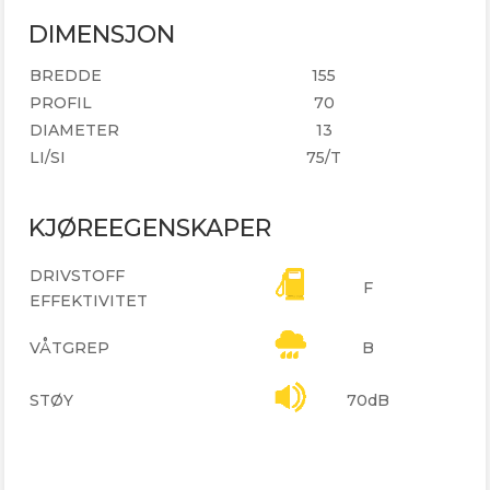
DIMENSJON
BREDDE
155
PROFIL
70
DIAMETER
13
LI/SI
75/T
KJØREEGENSKAPER
DRIVSTOFF
F
EFFEKTIVITET
VÅTGREP
B
STØY
70dB