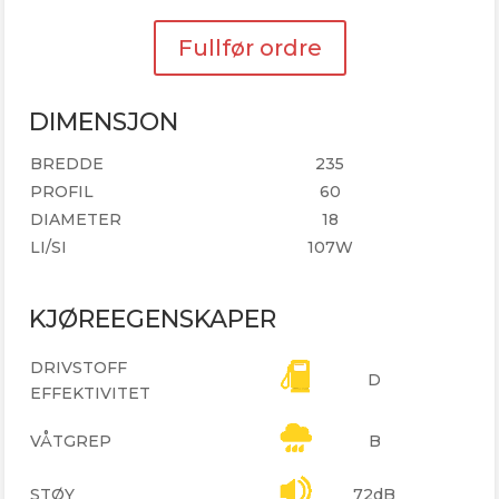
Fullfør ordre
DIMENSJON
BREDDE
235
PROFIL
60
DIAMETER
18
LI/SI
107W
KJØREEGENSKAPER
DRIVSTOFF
D
EFFEKTIVITET
VÅTGREP
B
STØY
72dB