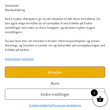
Email: post@dekkogdeler.nextlogixs.com
Statistiske
Markedsføring
Org. nr: 817188222
Ved å trykke «Aksepter» gir du din tillatelse til alle disse formålene. Du
kan også velge formålet du vil samtykke til ved å klikke på Endre
innstillinger ved siden av Avvis knappen, og deretter trykke «Lagre
innstillinger».
Du kan lese mer om hvordan vi bruker informasjonskapsler og annen
INFORMASJON
teknologi, og hvordan vi samler inn og behandler personopplysninger ved
å klikke på lenken.
Kontakt oss
Administrer tjenester
Endre time
Personvern
Aksepter
Avvis
0
Endre instillinger
Cookie-erklæring
Personvernerklæring
Utviklet av
www.webshop1.no