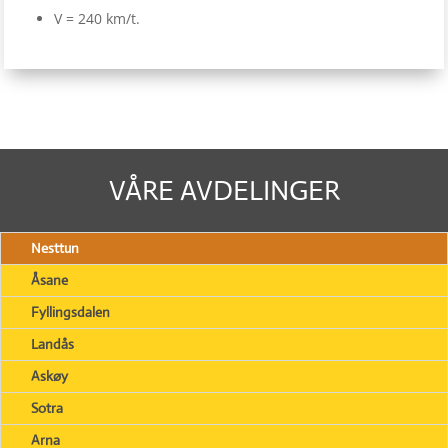
V = 240 km/t.
VÅRE AVDELINGER
Nesttun
Åsane
Fyllingsdalen
Landås
Askøy
Sotra
Arna