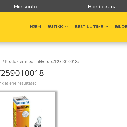
Min konto
Handlekurv
HJEM
BUTIKK
BESTILL TIME
BILD
m
/ Produkter med stikkord «ZF259010018»
F259010018
r det ene resultatet