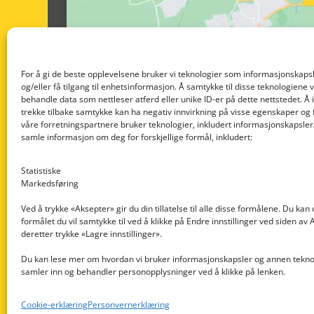
For å gi de beste opplevelsene bruker vi teknologier som informasjonskapsl
og/eller få tilgang til enhetsinformasjon. Å samtykke til disse teknologiene vil
behandle data som nettleser atferd eller unike ID-er på dette nettstedet. Å 
trekke tilbake samtykke kan ha negativ innvirkning på visse egenskaper og 
våre forretningspartnere bruker teknologier, inkludert informasjonskapsler/
samle informasjon om deg for forskjellige formål, inkludert:
Statistiske
Markedsføring
Ved å trykke «Aksepter» gir du din tillatelse til alle disse formålene. Du kan
formålet du vil samtykke til ved å klikke på Endre innstillinger ved siden av
Nedre Nøttveit 60, 5238 Rådal
deretter trykke «Lagre innstillinger».
Email: post@dekkogdeler.com
Du kan lese mer om hvordan vi bruker informasjonskapsler og annen teknol
samler inn og behandler personopplysninger ved å klikke på lenken.
Org. nr: 996430022
Cookie-erklæring
Personvernerklæring