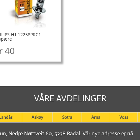
ILIPS H1 12258PRC1
spære
r
40
VÅRE AVDELINGER
Landås
Askøy
Sotra
Arna
Voss
tun, Nedre Nøttveit 60, 5238 Rådal. Vår nye adresse er nå