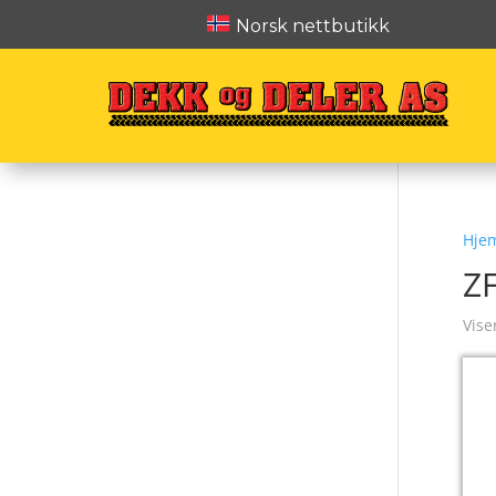
Norsk nettbutikk
Hje
Z
Vise