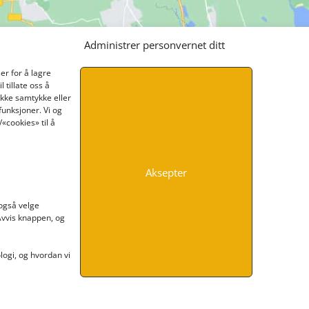
Administrer personvernet ditt
er for å lagre
 tillate oss å
ikke samtykke eller
funksjoner. Vi og
«cookies» til å
Aksepter
INFORMASJON
 også velge
 Avvis knappen, og
Kontakt oss
Endre time
Personvern
ogi, og hvordan vi