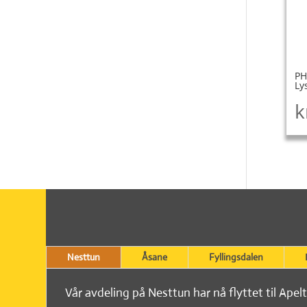
PH
Ly
k
Nesttun
Åsane
Fyllingsdalen
Vår avdeling på Nesttun har nå flyttet til Apel