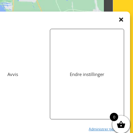
Avvis
Endre instillinger
Utviklet av
www.webshop1.no
0
Administrer tjenester