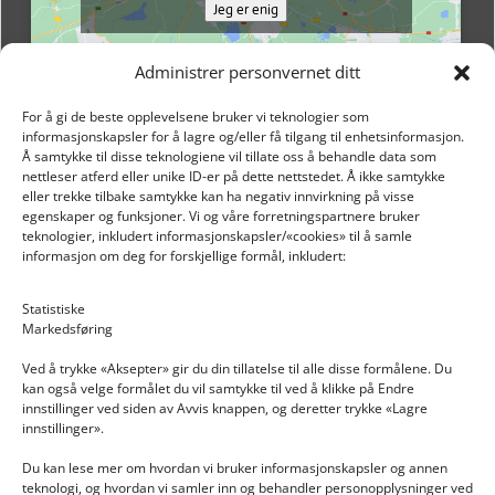
Jeg er enig
Administrer personvernet ditt
For å gi de beste opplevelsene bruker vi teknologier som
informasjonskapsler for å lagre og/eller få tilgang til enhetsinformasjon.
Å samtykke til disse teknologiene vil tillate oss å behandle data som
nettleser atferd eller unike ID-er på dette nettstedet. Å ikke samtykke
eller trekke tilbake samtykke kan ha negativ innvirkning på visse
egenskaper og funksjoner. Vi og våre forretningspartnere bruker
teknologier, inkludert informasjonskapsler/«cookies» til å samle
informasjon om deg for forskjellige formål, inkludert:
Email: post@dekkogdeler.nextlogixs.com
Statistiske
Markedsføring
Org. nr: 817188222
Ved å trykke «Aksepter» gir du din tillatelse til alle disse formålene. Du
kan også velge formålet du vil samtykke til ved å klikke på Endre
innstillinger ved siden av Avvis knappen, og deretter trykke «Lagre
innstillinger».
Du kan lese mer om hvordan vi bruker informasjonskapsler og annen
INFORMASJON
teknologi, og hvordan vi samler inn og behandler personopplysninger ved