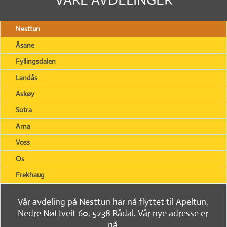
Nesttun
Åsane
Fyllingsdalen
Landås
Askøy
Sotra
Arna
Voss
Os
Frekhaug
Vår avdeling på Nesttun har nå flyttet til Apeltun,
Nedre Nøttveit 60, 5238 Rådal. Vår nye adresse er
nå