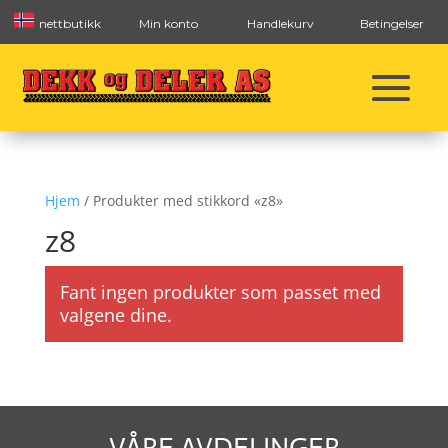
nettbutikk
Min konto
Handlekurv
Betingelser
Hjem
/ Produkter med stikkord «z8»
z8
Fant ingen produkter som passet med
valgene dine.
VÅRE AVDELINGER