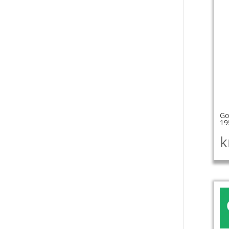
Go
19
k