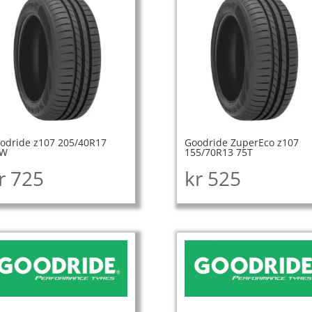
odride z107 205/40R17
Goodride ZuperEco z107
4W
155/70R13 75T
r
725
kr
525