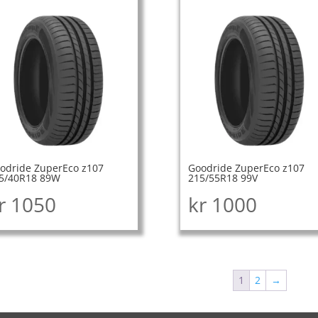
odride ZuperEco z107
Goodride ZuperEco z107
5/40R18 89W
215/55R18 99V
r
1050
kr
1000
1
2
→