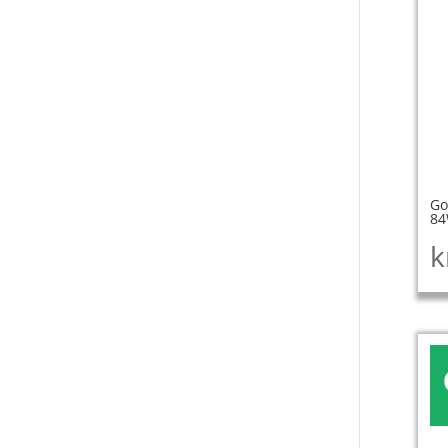
Go
8
k