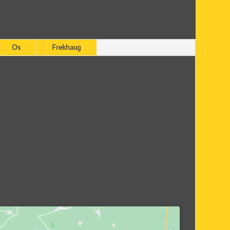
Os
Frekhaug