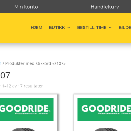
Min konto
Handlekurv
HJEM
BUTIKK
BESTILL TIME
BILD
m
/ Produkter med stikkord «z107»
107
r 1–12 av 17 resultater