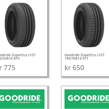
odride ZuperEco z107
Goodride ZuperEco z107
5/55R16 87V
195/70R14 91T
r
775
kr
650