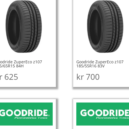
odride ZuperEco z107
Goodride ZuperEco z107
5/65R15 84H
185/55R16 83V
r
625
kr
700