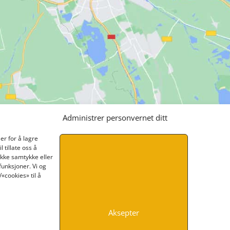
Administrer personvernet ditt
er for å lagre
 tillate oss å
ikke samtykke eller
funksjoner. Vi og
«cookies» til å
Aksepter
INFORMASJON