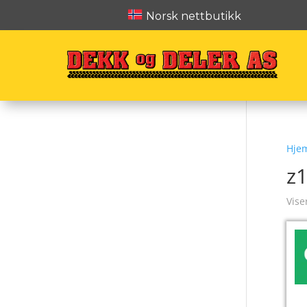
Norsk nettbutikk
Hje
z
Vise