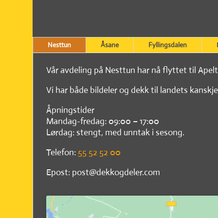
Nesttun
Åsane
Fyllingsdalen
Vår avdeling på Nesttun har nå flyttet til Apel
Vi har både bildeler og dekk til landets kanskje
Åpningstider
Mandag-fredag: 09:00 – 17:00
Lørdag: stengt, med unntak i sesong.
Telefon:
55 52 52 00
Epost: post@dekkogdeler.com