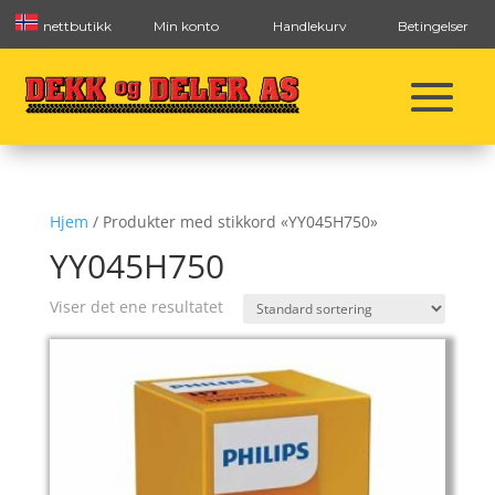
nettbutikk
Min konto
Handlekurv
Betingelser
Hjem
/ Produkter med stikkord «YY045H750»
YY045H750
Viser det ene resultatet