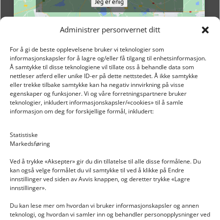
Jeg er enig
Administrer personvernet ditt
For å gi de beste opplevelsene bruker vi teknologier som
informasjonskapsler for å lagre og/eller få tilgang til enhetsinformasjon.
Å samtykke til disse teknologiene vil tillate oss å behandle data som
nettleser atferd eller unike ID-er på dette nettstedet. Å ikke samtykke
eller trekke tilbake samtykke kan ha negativ innvirkning på visse
egenskaper og funksjoner. Vi og våre forretningspartnere bruker
teknologier, inkludert informasjonskapsler/«cookies» til å samle
informasjon om deg for forskjellige formål, inkludert:
Email: post@dekkogdeler.nextlogixs.com
Statistiske
Markedsføring
Org. nr: 817188222
Ved å trykke «Aksepter» gir du din tillatelse til alle disse formålene. Du
kan også velge formålet du vil samtykke til ved å klikke på Endre
innstillinger ved siden av Avvis knappen, og deretter trykke «Lagre
innstillinger».
Du kan lese mer om hvordan vi bruker informasjonskapsler og annen
INFORMASJON
teknologi, og hvordan vi samler inn og behandler personopplysninger ved