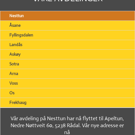
Nesttun
Åsane
Fyllingsdalen
Landås
Askøy
Sotra
Arna
Voss
Os
Frekhaug
Vår avdeling på Nesttun har nå flyttet til Apeltun,
Nedre Nøttveit 60, 5238 Rådal. Vår nye adresse er
nå