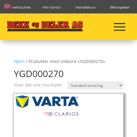
nettbutikk
Min konto
Handlekurv
Betingelser
Hjem
/ Produkter med stikkord «YGD000270»
YGD000270
Viser det ene resultatet