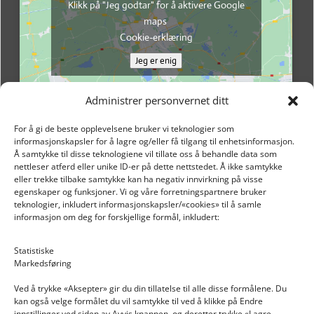
Klikk på "Jeg godtar" for å aktivere Google
maps
Cookie-erklæring
Jeg er enig
Administrer personvernet ditt
For å gi de beste opplevelsene bruker vi teknologier som
informasjonskapsler for å lagre og/eller få tilgang til enhetsinformasjon.
Å samtykke til disse teknologiene vil tillate oss å behandle data som
nettleser atferd eller unike ID-er på dette nettstedet. Å ikke samtykke
eller trekke tilbake samtykke kan ha negativ innvirkning på visse
egenskaper og funksjoner. Vi og våre forretningspartnere bruker
teknologier, inkludert informasjonskapsler/«cookies» til å samle
informasjon om deg for forskjellige formål, inkludert:
Email: post@dekkogdeler.nextlogixs.com
Statistiske
Markedsføring
Org. nr: 817188222
Ved å trykke «Aksepter» gir du din tillatelse til alle disse formålene. Du
kan også velge formålet du vil samtykke til ved å klikke på Endre
innstillinger ved siden av Avvis knappen, og deretter trykke «Lagre