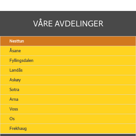
VÅRE AVDELINGER
Nesttun
Åsane
Fyllingsdalen
Landås
Askøy
Sotra
Arna
Voss
Os
Frekhaug