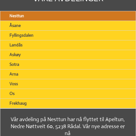
Nesttun
Åsane
Fyllingsdalen
Landås
Askøy
Sotra
Arna
Voss
Os
Frekhaug
Vår avdeling på Nesttun har nå flyttet til Apeltun,
Nedre Nøttveit 60, 5238 Rådal. Vår nye adresse er
nå