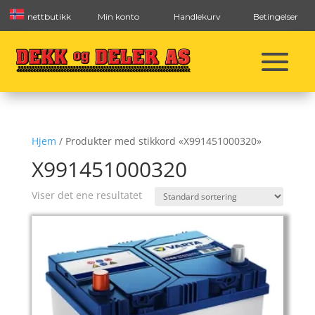
nettbutikk
Min konto
Handlekurv
Betingelser
Hjem
/ Produkter med stikkord «X991451000320»
X991451000320
Viser det ene resultatet