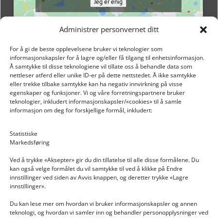
Jeg er enig
Administrer personvernet ditt
For å gi de beste opplevelsene bruker vi teknologier som
informasjonskapsler for å lagre og/eller få tilgang til enhetsinformasjon.
Å samtykke til disse teknologiene vil tillate oss å behandle data som
nettleser atferd eller unike ID-er på dette nettstedet. Å ikke samtykke
eller trekke tilbake samtykke kan ha negativ innvirkning på visse
egenskaper og funksjoner. Vi og våre forretningspartnere bruker
teknologier, inkludert informasjonskapsler/«cookies» til å samle
informasjon om deg for forskjellige formål, inkludert:
Email: post@dekkogdeler.nextlogixs.com
Statistiske
Markedsføring
Org. nr: 817188222
Ved å trykke «Aksepter» gir du din tillatelse til alle disse formålene. Du
kan også velge formålet du vil samtykke til ved å klikke på Endre
innstillinger ved siden av Avvis knappen, og deretter trykke «Lagre
innstillinger».
Du kan lese mer om hvordan vi bruker informasjonskapsler og annen
INFORMASJON
teknologi, og hvordan vi samler inn og behandler personopplysninger ved