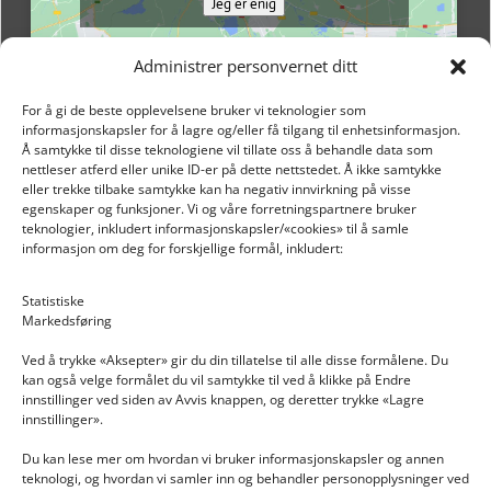
Jeg er enig
Administrer personvernet ditt
For å gi de beste opplevelsene bruker vi teknologier som
informasjonskapsler for å lagre og/eller få tilgang til enhetsinformasjon.
Å samtykke til disse teknologiene vil tillate oss å behandle data som
nettleser atferd eller unike ID-er på dette nettstedet. Å ikke samtykke
eller trekke tilbake samtykke kan ha negativ innvirkning på visse
egenskaper og funksjoner. Vi og våre forretningspartnere bruker
teknologier, inkludert informasjonskapsler/«cookies» til å samle
informasjon om deg for forskjellige formål, inkludert:
Email: post@dekkogdeler.nextlogixs.com
Statistiske
Markedsføring
Org. nr: 817188222
Ved å trykke «Aksepter» gir du din tillatelse til alle disse formålene. Du
kan også velge formålet du vil samtykke til ved å klikke på Endre
innstillinger ved siden av Avvis knappen, og deretter trykke «Lagre
innstillinger».
Du kan lese mer om hvordan vi bruker informasjonskapsler og annen
INFORMASJON
teknologi, og hvordan vi samler inn og behandler personopplysninger ved