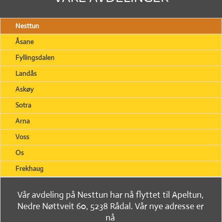
Nesttun
Åsane
Fyllingsdalen
Landås
Askøy
Sotra
Arna
Voss
Os
Frekhaug
Vår avdeling på Nesttun har nå flyttet til Apeltun,
Nedre Nøttveit 60, 5238 Rådal. Vår nye adresse er
nå