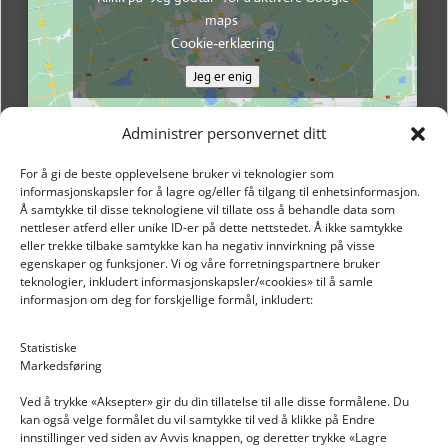
maps
Cookie-erklæring
Jeg er enig
Administrer personvernet ditt
For å gi de beste opplevelsene bruker vi teknologier som
informasjonskapsler for å lagre og/eller få tilgang til enhetsinformasjon.
Å samtykke til disse teknologiene vil tillate oss å behandle data som
nettleser atferd eller unike ID-er på dette nettstedet. Å ikke samtykke
eller trekke tilbake samtykke kan ha negativ innvirkning på visse
egenskaper og funksjoner. Vi og våre forretningspartnere bruker
teknologier, inkludert informasjonskapsler/«cookies» til å samle
informasjon om deg for forskjellige formål, inkludert:
Email: post@dekkogdeler.nextlogixs.com
Statistiske
Markedsføring
Org. nr: 817188222
Ved å trykke «Aksepter» gir du din tillatelse til alle disse formålene. Du
kan også velge formålet du vil samtykke til ved å klikke på Endre
innstillinger ved siden av Avvis knappen, og deretter trykke «Lagre