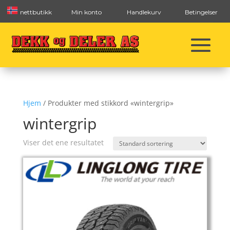
nettbutikk
Min konto
Handlekurv
Betingelser
Hjem
/ Produkter med stikkord «wintergrip»
wintergrip
Viser det ene resultatet