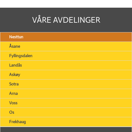
VÅRE AVDELINGER
Nesttun
Åsane
Fyllingsdalen
Landås
Askøy
Sotra
Arna
Voss
Os
Frekhaug