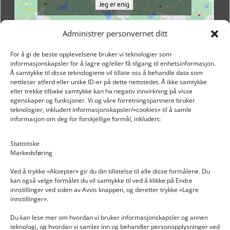
Jeg er enig
Administrer personvernet ditt
For å gi de beste opplevelsene bruker vi teknologier som
informasjonskapsler for å lagre og/eller få tilgang til enhetsinformasjon.
Å samtykke til disse teknologiene vil tillate oss å behandle data som
nettleser atferd eller unike ID-er på dette nettstedet. Å ikke samtykke
eller trekke tilbake samtykke kan ha negativ innvirkning på visse
egenskaper og funksjoner. Vi og våre forretningspartnere bruker
teknologier, inkludert informasjonskapsler/«cookies» til å samle
informasjon om deg for forskjellige formål, inkludert:
Email: post@dekkogdeler.nextlogixs.com
Statistiske
Markedsføring
Org. nr: 817188222
Ved å trykke «Aksepter» gir du din tillatelse til alle disse formålene. Du
kan også velge formålet du vil samtykke til ved å klikke på Endre
innstillinger ved siden av Avvis knappen, og deretter trykke «Lagre
innstillinger».
Du kan lese mer om hvordan vi bruker informasjonskapsler og annen
INFORMASJON
teknologi, og hvordan vi samler inn og behandler personopplysninger ved