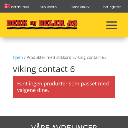
nettbutikk
Min konto
Handlekurv
Betingelser
Hjem
/ Produkter med stikkord «viking contact 6»
viking contact 6
Fant ingen produkter som passet med
valgene dine.
VÅRE AVDELINGER