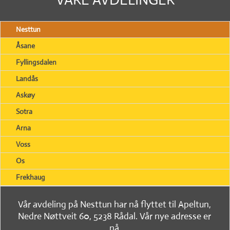
Nesttun
Åsane
Fyllingsdalen
Landås
Askøy
Sotra
Arna
Voss
Os
Frekhaug
Vår avdeling på Nesttun har nå flyttet til Apeltun,
Nedre Nøttveit 60, 5238 Rådal. Vår nye adresse er
nå