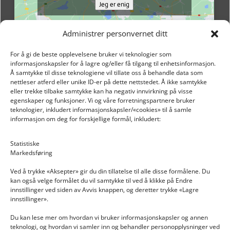
Jeg er enig
Administrer personvernet ditt
For å gi de beste opplevelsene bruker vi teknologier som
informasjonskapsler for å lagre og/eller få tilgang til enhetsinformasjon.
Å samtykke til disse teknologiene vil tillate oss å behandle data som
nettleser atferd eller unike ID-er på dette nettstedet. Å ikke samtykke
eller trekke tilbake samtykke kan ha negativ innvirkning på visse
egenskaper og funksjoner. Vi og våre forretningspartnere bruker
teknologier, inkludert informasjonskapsler/«cookies» til å samle
informasjon om deg for forskjellige formål, inkludert:
Email: post@dekkogdeler.nextlogixs.com
Statistiske
Markedsføring
Org. nr: 817188222
Ved å trykke «Aksepter» gir du din tillatelse til alle disse formålene. Du
kan også velge formålet du vil samtykke til ved å klikke på Endre
innstillinger ved siden av Avvis knappen, og deretter trykke «Lagre
innstillinger».
Du kan lese mer om hvordan vi bruker informasjonskapsler og annen
INFORMASJON
teknologi, og hvordan vi samler inn og behandler personopplysninger ved