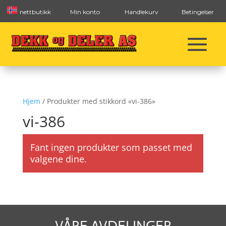
nettbutikk
Min konto
Handlekurv
Betingelser
Hjem
/ Produkter med stikkord «vi-386»
vi-386
Fant ingen produkter som passet med
valgene dine.
VÅRE AVDELINGER