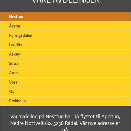
Nesttun
Åsane
Fyllingsdalen
Landås
Askøy
Sotra
Arna
Voss
Os
Frekhaug
Vår avdeling på Nesttun har nå flyttet til Apeltun,
Nedre Nøttveit 60, 5238 Rådal. Vår nye adresse er
nå