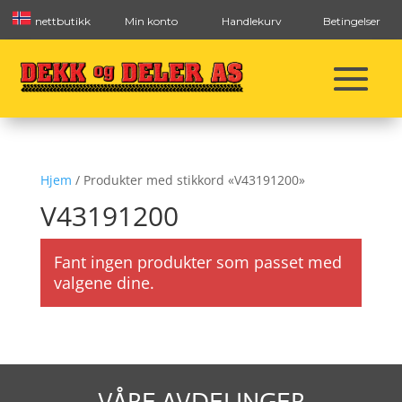
nettbutikk
Min konto
Handlekurv
Betingelser
Hjem
/ Produkter med stikkord «V43191200»
V43191200
Fant ingen produkter som passet med
valgene dine.
VÅRE AVDELINGER