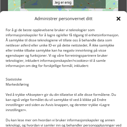
Jeg er enig
Administrer personvernet ditt
For å gi de beste opplevelsene bruker vi teknologier som
informasjonskapsler for å lagre og/eller få tilgang til enhetsinformasjon.
Å samtykke til disse teknologiene vil tillate oss å behandle data som
nettleser atferd eller unike ID-er på dette nettstedet. Å ikke samtykke
eller trekke tilbake samtykke kan ha negativ innvirkning på visse
egenskaper og funksjoner. Vi og våre forretningspartnere bruker
teknologier, inkludert informasjonskapsler/«cookies» til å samle
informasjon om deg for forskjellige formål, inkludert:
Email: post@dekkogdeler.nextlogixs.com
Statistiske
Markedsføring
Org. nr: 817188222
Ved å trykke «Aksepter» gir du din tillatelse til alle disse formålene. Du
kan også velge formålet du vil samtykke til ved å klikke på Endre
innstillinger ved siden av Avvis knappen, og deretter trykke «Lagre
innstillinger».
Du kan lese mer om hvordan vi bruker informasjonskapsler og annen
INFORMASJON
teknologi, og hvordan vi samler inn og behandler personopplysninger ved