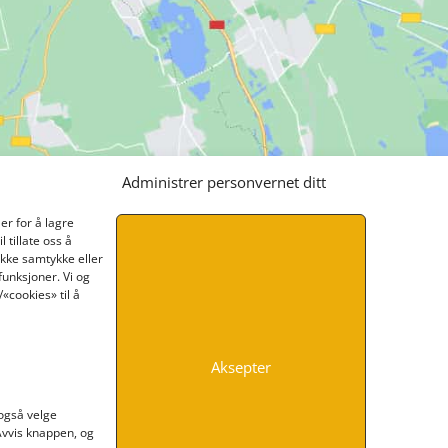
Administrer personvernet ditt
er for å lagre
 tillate oss å
ikke samtykke eller
funksjoner. Vi og
«cookies» til å
Aksepter
INFORMASJON
 også velge
 Avvis knappen, og
Kontakt oss