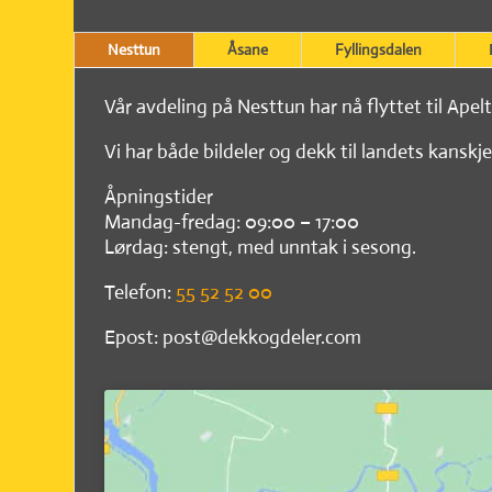
Nesttun
Åsane
Fyllingsdalen
Vår avdeling på Nesttun har nå flyttet til Apel
Vi har både bildeler og dekk til landets kanskje
Åpningstider
Mandag-fredag: 09:00 – 17:00
Lørdag: stengt, med unntak i sesong.
Telefon:
55 52 52 00
Epost: post@dekkogdeler.com