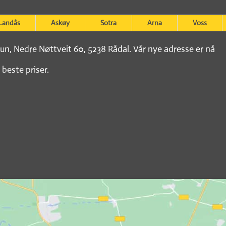
Landås
Askøy
Sotra
Arna
Voss
tun, Nedre Nøttveit 60, 5238 Rådal. Vår nye adresse er nå
 beste priser.