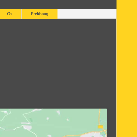
Os
Frekhaug