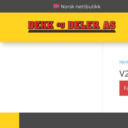
Norsk nettbutikk
Hje
V
F