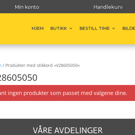
Min konto
Handlekurv
HJEM
BUTIKK
BESTILL TIME
BILD
m
/ Produkter med stikkord «V28605050»
28605050
ant ingen produkter som passet med valgene dine.
VÅRE AVDELINGER