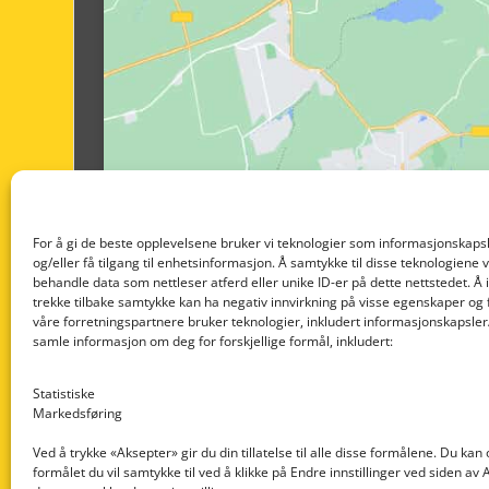
For å gi de beste opplevelsene bruker vi teknologier som informasjonskapsl
og/eller få tilgang til enhetsinformasjon. Å samtykke til disse teknologiene vil
behandle data som nettleser atferd eller unike ID-er på dette nettstedet. Å 
trekke tilbake samtykke kan ha negativ innvirkning på visse egenskaper og 
våre forretningspartnere bruker teknologier, inkludert informasjonskapsler/
samle informasjon om deg for forskjellige formål, inkludert:
Statistiske
Markedsføring
Ved å trykke «Aksepter» gir du din tillatelse til alle disse formålene. Du kan
formålet du vil samtykke til ved å klikke på Endre innstillinger ved siden av
Nedre Nøttveit 60, 5238 Rådal