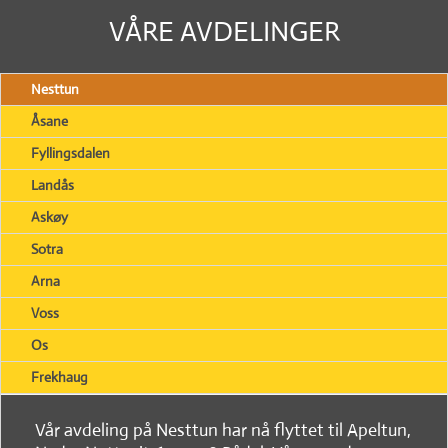
VÅRE AVDELINGER
Nesttun
Åsane
Fyllingsdalen
Landås
Askøy
Sotra
Arna
Voss
Os
Frekhaug
Vår avdeling på Nesttun har nå flyttet til Apeltun,