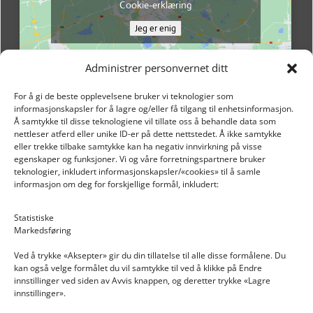
Cookie-erklæring
Jeg er enig
Administrer personvernet ditt
For å gi de beste opplevelsene bruker vi teknologier som
informasjonskapsler for å lagre og/eller få tilgang til enhetsinformasjon.
Å samtykke til disse teknologiene vil tillate oss å behandle data som
nettleser atferd eller unike ID-er på dette nettstedet. Å ikke samtykke
eller trekke tilbake samtykke kan ha negativ innvirkning på visse
egenskaper og funksjoner. Vi og våre forretningspartnere bruker
teknologier, inkludert informasjonskapsler/«cookies» til å samle
informasjon om deg for forskjellige formål, inkludert:
Email: post@dekkogdeler.nextlogixs.com
Statistiske
Markedsføring
Org. nr: 817188222
Ved å trykke «Aksepter» gir du din tillatelse til alle disse formålene. Du
kan også velge formålet du vil samtykke til ved å klikke på Endre
innstillinger ved siden av Avvis knappen, og deretter trykke «Lagre
innstillinger».