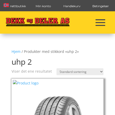
nettbutikk
Min konto
Handlekurv
Betingelser
Hjem
/ Produkter med stikkord «uhp 2»
uhp 2
Viser det ene resultatet