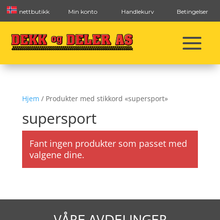
nettbutikk
Min konto
Handlekurv
Betingelser
Hjem
/ Produkter med stikkord «supersport»
supersport
Fant ingen produkter som passet med
valgene dine.
VÅRE AVDELINGER