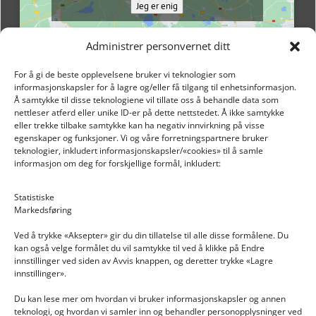
Jeg er enig
Administrer personvernet ditt
For å gi de beste opplevelsene bruker vi teknologier som
informasjonskapsler for å lagre og/eller få tilgang til enhetsinformasjon.
Å samtykke til disse teknologiene vil tillate oss å behandle data som
nettleser atferd eller unike ID-er på dette nettstedet. Å ikke samtykke
eller trekke tilbake samtykke kan ha negativ innvirkning på visse
egenskaper og funksjoner. Vi og våre forretningspartnere bruker
teknologier, inkludert informasjonskapsler/«cookies» til å samle
informasjon om deg for forskjellige formål, inkludert:
Email: post@dekkogdeler.nextlogixs.com
Statistiske
Markedsføring
Org. nr: 817188222
Ved å trykke «Aksepter» gir du din tillatelse til alle disse formålene. Du
kan også velge formålet du vil samtykke til ved å klikke på Endre
innstillinger ved siden av Avvis knappen, og deretter trykke «Lagre
innstillinger».
Du kan lese mer om hvordan vi bruker informasjonskapsler og annen
INFORMASJON
teknologi, og hvordan vi samler inn og behandler personopplysninger ved