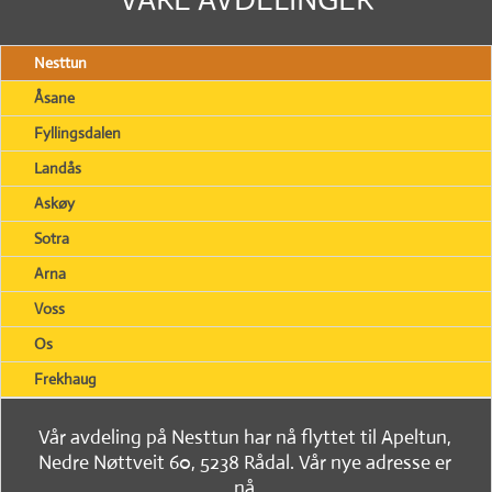
Nesttun
Åsane
Fyllingsdalen
Landås
Askøy
Sotra
Arna
Voss
Os
Frekhaug
Vår avdeling på Nesttun har nå flyttet til Apeltun,
Nedre Nøttveit 60, 5238 Rådal. Vår nye adresse er
nå