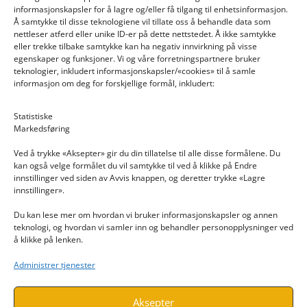
informasjonskapsler for å lagre og/eller få tilgang til enhetsinformasjon.
Å samtykke til disse teknologiene vil tillate oss å behandle data som
nettleser atferd eller unike ID-er på dette nettstedet. Å ikke samtykke
eller trekke tilbake samtykke kan ha negativ innvirkning på visse
egenskaper og funksjoner. Vi og våre forretningspartnere bruker
teknologier, inkludert informasjonskapsler/«cookies» til å samle
informasjon om deg for forskjellige formål, inkludert:
Email: post@dekkogdeler.nextlogixs.com
Statistiske
Markedsføring
Org. nr: 817188222
Ved å trykke «Aksepter» gir du din tillatelse til alle disse formålene. Du
kan også velge formålet du vil samtykke til ved å klikke på Endre
innstillinger ved siden av Avvis knappen, og deretter trykke «Lagre
innstillinger».
Du kan lese mer om hvordan vi bruker informasjonskapsler og annen
INFORMASJON
teknologi, og hvordan vi samler inn og behandler personopplysninger ved
å klikke på lenken.
Kontakt oss
Administrer tjenester
Endre time
Personvern
Aksepter