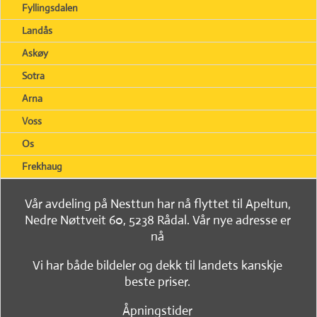
Fyllingsdalen
Landås
Askøy
Sotra
Arna
Voss
Os
Frekhaug
Vår avdeling på Nesttun har nå flyttet til Apeltun,
Nedre Nøttveit 60, 5238 Rådal. Vår nye adresse er
nå
Vi har både bildeler og dekk til landets kanskje
beste priser.
Åpningstider