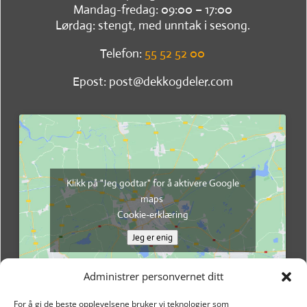
Mandag-fredag: 09:00 – 17:00
Lørdag: stengt, med unntak i sesong.
Telefon:
55 52 52 00
Epost: post@dekkogdeler.com
Klikk på "Jeg godtar" for å aktivere Google
maps
Cookie-erklæring
Jeg er enig
Administrer personvernet ditt
For å gi de beste opplevelsene bruker vi teknologier som