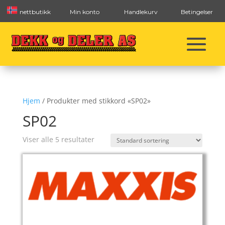
nettbutikk
Min konto
Handlekurv
Betingelser
Hjem
/ Produkter med stikkord «SP02»
SP02
Viser alle 5 resultater