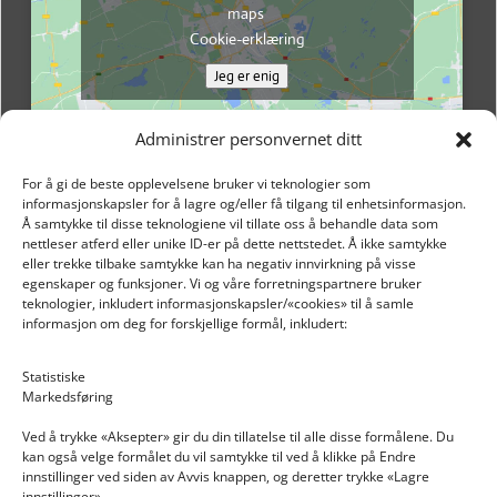
maps
Cookie-erklæring
Jeg er enig
Administrer personvernet ditt
For å gi de beste opplevelsene bruker vi teknologier som
informasjonskapsler for å lagre og/eller få tilgang til enhetsinformasjon.
Å samtykke til disse teknologiene vil tillate oss å behandle data som
nettleser atferd eller unike ID-er på dette nettstedet. Å ikke samtykke
eller trekke tilbake samtykke kan ha negativ innvirkning på visse
egenskaper og funksjoner. Vi og våre forretningspartnere bruker
teknologier, inkludert informasjonskapsler/«cookies» til å samle
informasjon om deg for forskjellige formål, inkludert:
Email: post@dekkogdeler.nextlogixs.com
Statistiske
Markedsføring
Org. nr: 817188222
Ved å trykke «Aksepter» gir du din tillatelse til alle disse formålene. Du
kan også velge formålet du vil samtykke til ved å klikke på Endre
innstillinger ved siden av Avvis knappen, og deretter trykke «Lagre
innstillinger».