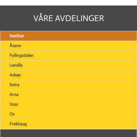
VÅRE AVDELINGER
Nesttun
Åsane
Fyllingsdalen
Landås
Askøy
Sotra
Arna
Voss
Os
Frekhaug