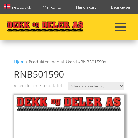
nettbutikk
Min konto
Handlekurv
Betingelser
Hjem
/ Produkter med stikkord «RNB501590»
RNB501590
Viser det ene resultatet