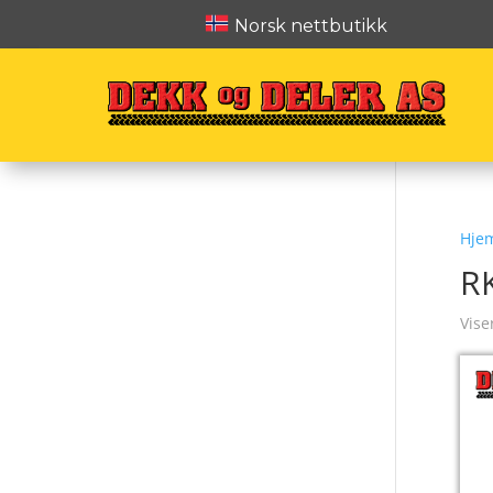
Norsk nettbutikk
Hje
R
Vise