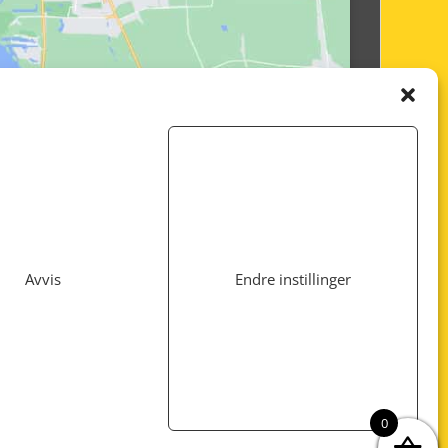
Avvis
Endre instillinger
Utviklet av
www.webshop1.no
0