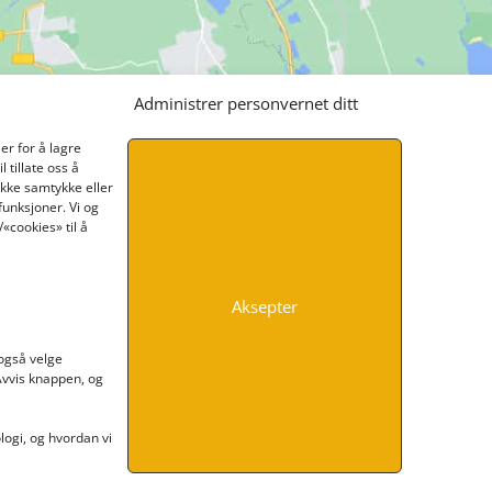
Administrer personvernet ditt
er for å lagre
 tillate oss å
ikke samtykke eller
funksjoner. Vi og
«cookies» til å
Aksepter
INFORMASJON
 også velge
 Avvis knappen, og
Kontakt oss
Endre time
Personvern
ogi, og hvordan vi