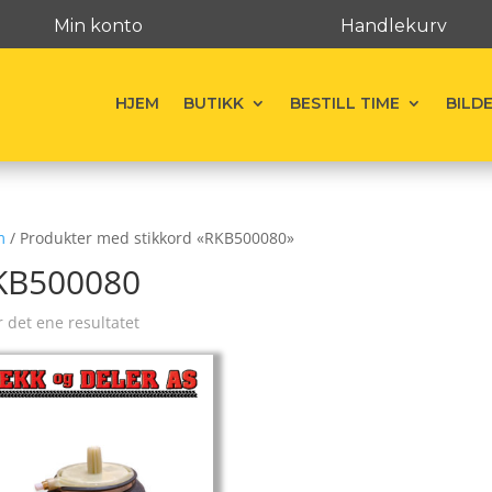
Min konto
Handlekurv
HJEM
BUTIKK
BESTILL TIME
BILD
m
/ Produkter med stikkord «RKB500080»
KB500080
r det ene resultatet