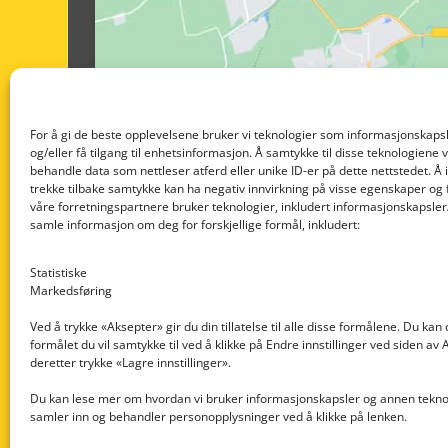
For å gi de beste opplevelsene bruker vi teknologier som informasjonskapsl
og/eller få tilgang til enhetsinformasjon. Å samtykke til disse teknologiene vil
behandle data som nettleser atferd eller unike ID-er på dette nettstedet. Å 
trekke tilbake samtykke kan ha negativ innvirkning på visse egenskaper og 
våre forretningspartnere bruker teknologier, inkludert informasjonskapsler/
samle informasjon om deg for forskjellige formål, inkludert:
Statistiske
Markedsføring
Ved å trykke «Aksepter» gir du din tillatelse til alle disse formålene. Du kan
formålet du vil samtykke til ved å klikke på Endre innstillinger ved siden av
Nedre Nøttveit 60, 5238 Rådal
deretter trykke «Lagre innstillinger».
Email: post@dekkogdeler.com
Du kan lese mer om hvordan vi bruker informasjonskapsler og annen teknol
samler inn og behandler personopplysninger ved å klikke på lenken.
Org. nr: 996430022