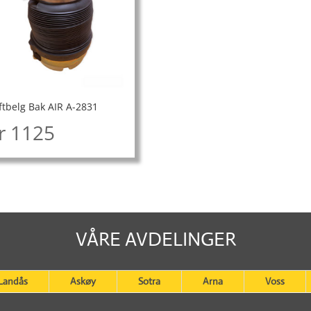
ftbelg Bak AIR A-2831
r
1125
VÅRE AVDELINGER
Landås
Askøy
Sotra
Arna
Voss