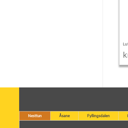
Lu
k
Nesttun
Åsane
Fyllingsdalen